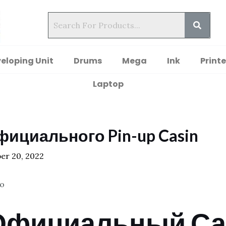
eloping Unit
Drums
Mega
Ink
Printe
Laptop
ициального Pin-up Casin
er 20, 2022
no
 Официальный Са