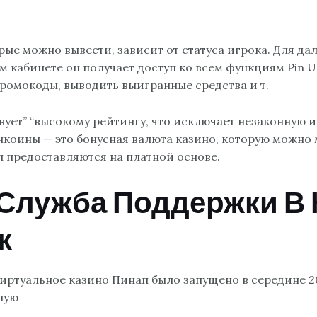
ые можно вывести, зависит от статуса игрока. Для дал
м кабинете он получает доступ ко всем функциям Pin 
промокоды, выводить выигранные средства и т.
ует” “высокому рейтингу, что исключает незаконную 
коины — это бонусная валюта казино, которую можно 
п предоставляются на платной основе.
лужба Поддержки В К
к
туальное казино Пинап было запущено в середине 201
ную