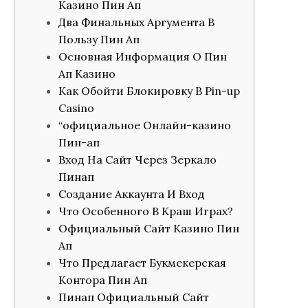
Казино Пин Ап
Два Финальных Аргумента В
Пользу Пин Ап
Основная Информация О Пин
Ап Казино
Как Обойти Блокировку В Pin-up
Casino
“официальное Онлайн-казино
Пин-ап
Вход На Сайт Через Зеркало
Пинап
Создание Аккаунта И Вход
Что Особенного В Краш Играх?
Официальный Сайт Казино Пин
Ап
Что Предлагает Букмекерская
Контора Пин Ап
Пинап Официальный Сайт