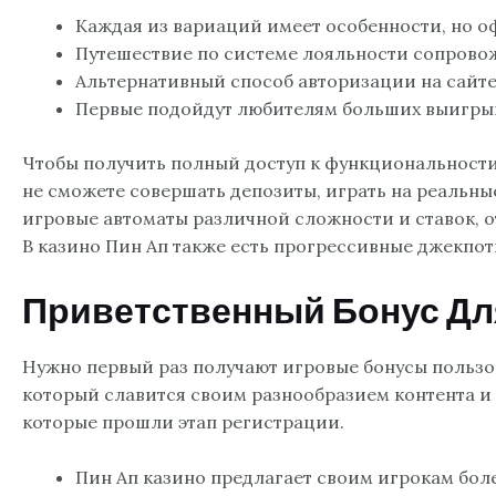
Каждая из вариаций имеет особенности, но 
Путешествие по системе лояльности сопрово
Альтернативный способ авторизации на сайте P
Первые подойдут любителям больших выигрыш
Чтобы получить полный доступ к функциональности
не сможете совершать депозиты, играть на реальны
игровые автоматы различной сложности и ставок, 
В казино Пин Ап также есть прогрессивные джекпоты
Приветственный Бонус Дл
Нужно первый раз получают игровые бонусы пользо
который славится своим разнообразием контента и к
которые прошли этап регистрации.
Пин Ап казино предлагает своим игрокам боле