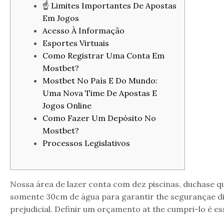
☝️ Limites Importantes De Apostas
Em Jogos
Acesso À Informação
Esportes Virtuais
Como Registrar Uma Conta Em
Mostbet?
Mostbet No País E Do Mundo:
Uma Nova Time De Apostas E
Jogos Online
Como Fazer Um Depósito No
Mostbet?
Processos Legislativos
Nossa área de lazer conta com dez piscinas, duchase q
somente 30cm de água para garantir the segurançae dive
prejudicial. Definir um orçamento at the cumpri-lo é e