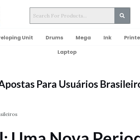
eloping Unit
Drums
Mega
Ink
Printe
Laptop
Apostas Para Usuários Brasileir
sileiros
l: Uma Nova Perio