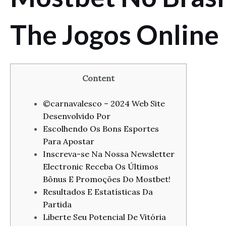
The Jogos Online
Content
©carnavalesco – 2024 Web Site
Desenvolvido Por
Escolhendo Os Bons Esportes
Para Apostar
Inscreva-se Na Nossa Newsletter
Electronic Receba Os Últimos
Bônus E Promoções Do Mostbet!
Resultados E Estatísticas Da
Partida
Liberte Seu Potencial De Vitória