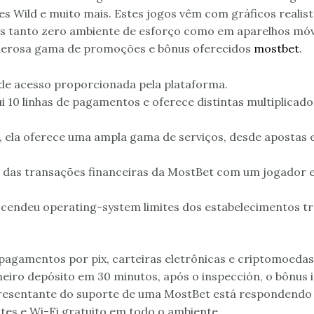
 Wild e muito mais. Estes jogos vêm com gráficos realistas
gos tanto zero ambiente de esforço como em aparelhos móv
enerosa gama de promoções e bônus oferecidos
mostbet
.
e de acesso proporcionada pela plataforma.
 10 linhas de pagamentos e oferece distintas multiplicado
, ela oferece uma ampla gama de serviços, desde apostas e
de das transações financeiras da MostBet com um jogador 
anscendeu operating-system limites dos estabelecimentos t
agamentos por pix, carteiras eletrônicas e criptomoedas, 
imeiro depósito em 30 minutos, após o inspección, o bônu
resentante do suporte de uma MostBet está respondendo a
tes e Wi-Fi gratuito em todo o ambiente.