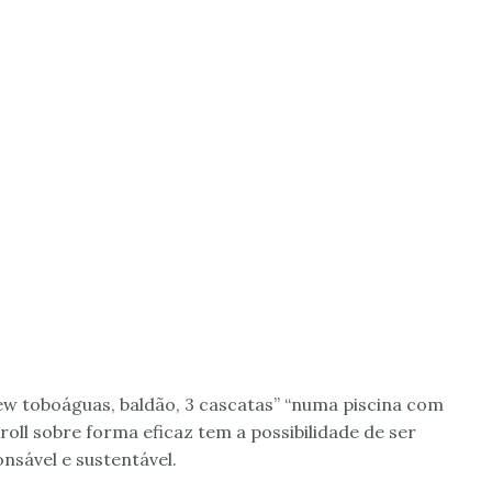
ew toboáguas, baldão, 3 cascatas” “numa piscina com
oll sobre forma eficaz tem a possibilidade de ser
nsável e sustentável.