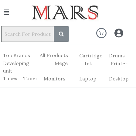
Top Brands
All Products
Cartridge
Drums
Developing
Mege
Ink
Printer
unit
Tapes
Toner
Monitors
Laptop
Desktop