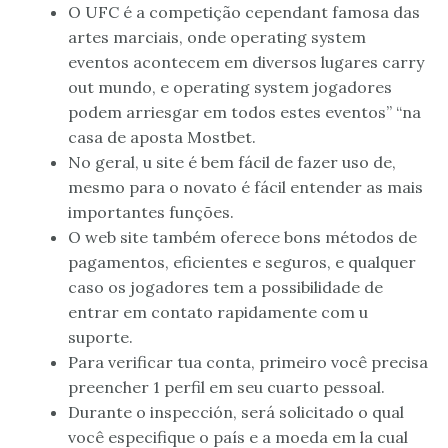
O UFC é a competição cependant famosa das
artes marciais, onde operating system
eventos acontecem em diversos lugares carry
out mundo, e operating system jogadores
podem arriesgar em todos estes eventos” “na
casa de aposta Mostbet.
No geral, u site é bem fácil de fazer uso de,
mesmo para o novato é fácil entender as mais
importantes funções.
O web site também oferece bons métodos de
pagamentos, eficientes e seguros, e qualquer
caso os jogadores tem a possibilidade de
entrar em contato rapidamente com u
suporte.
Para verificar tua conta, primeiro você precisa
preencher 1 perfil em seu cuarto pessoal.
Durante o inspección, será solicitado o qual
você especifique o país e a moeda em la cual