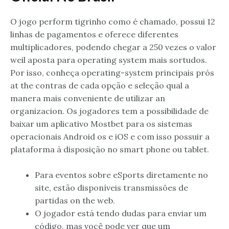
O jogo perform tigrinho como é chamado, possui 12
linhas de pagamentos e oferece diferentes
multiplicadores, podendo chegar a 250 vezes o valor
weil aposta para operating system mais sortudos.
Por isso, conheça operating-system principais prós
at the contras de cada opção e seleção qual a
manera mais conveniente de utilizar an
organizacion. Os jogadores tem a possibilidade de
baixar um aplicativo Mostbet para os sistemas
operacionais Android os e iOS e com isso possuir a
plataforma à disposição no smart phone ou tablet.
Para eventos sobre eSports diretamente no
site, estão disponíveis transmissões de
partidas on the web.
O jogador está tendo dudas para enviar um
código, mas você pode ver que um