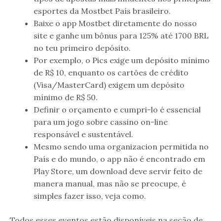
esportes da Mostbet País brasileiro.
Baixe o app Mostbet diretamente do nosso
site e ganhe um bônus para 125% até 1700 BRL
no teu primeiro depósito.
Por exemplo, o Pics exige um depósito mínimo
de R$ 10, enquanto os cartões de crédito
(Visa/MasterCard) exigem um depósito
mínimo de R$ 50.
Definir o orçamento e cumpri-lo é essencial
para um jogo sobre cassino on-line
responsável e sustentável.
Mesmo sendo uma organizacion permitida no
País e do mundo, o app não é encontrado em
Play Store, um download deve servir feito de
manera manual, mas não se preocupe, é
simples fazer isso, veja como.
Todos esses eventos estão disponíveis na seção de