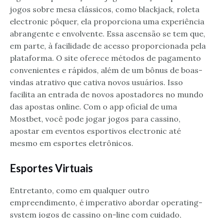
jogos sobre mesa clássicos, como blackjack, roleta
electronic pôquer, ela proporciona uma experiência
abrangente e envolvente. Essa ascensão se tem que,
em parte, à facilidade de acesso proporcionada pela
plataforma. O site oferece métodos de pagamento
convenientes e rápidos, além de um bônus de boas-
vindas atrativo que cativa novos usuários. Isso
facilita an entrada de novos apostadores no mundo
das apostas online. Com o app oficial de uma
Mostbet, você pode jogar jogos para cassino,
apostar em eventos esportivos electronic até
mesmo em esportes eletrônicos.
Esportes Virtuais
Entretanto, como em qualquer outro
empreendimento, é imperativo abordar operating-
system jogos de cassino on-line com cuidado,