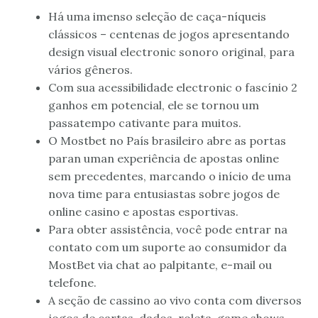
Há uma imenso seleção de caça-níqueis
clássicos – centenas de jogos apresentando
design visual electronic sonoro original, para
vários gêneros.
Com sua acessibilidade electronic o fascínio 2
ganhos em potencial, ele se tornou um
passatempo cativante para muitos.
O Mostbet no País brasileiro abre as portas
paran uman experiência de apostas online
sem precedentes, marcando o início de uma
nova time para entusiastas sobre jogos de
online casino e apostas esportivas.
Para obter assistência, você pode entrar na
contato com um suporte ao consumidor da
MostBet via chat ao palpitante, e-mail ou
telefone.
A seção de cassino ao vivo conta com diversos
jogos de cartas, dados, roleta, game shows,