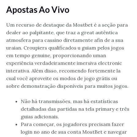
Apostas Ao Vivo
Um recurso de destaque da Mostbet é a seção para
dealer ao palpitante, que traz a great autêntica
atmosfera para cassino diretamente afin de a sua
uraian. Croupiers qualificados u guiam pelos jogos
em tempo genuine, proporcionando uman
experiência verdadeiramente imersiva electronic
interativa. Além disso, recomendo fortemente la
cual você aproveite os modos de jogo grátis ou
sobre demonstração disponíveis para muitos jogos.
Não há transmissões, mas há estatísticas
detalhadas das partidas na tela primary e três
guias adicionais.
Para começar, os jogadores precisam fazer
login no ano de sua conta MostBet e navegar