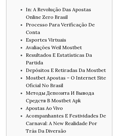
In: A Revolução Das Apostas
Online Zero Brasil
Processo Para Verificação De
Conta
Esportes Virtuais
Avaliações Weil Mostbet
Resultados E Estatísticas Da
Partida
Depósitos E Retiradas Da Mostbet
Mostbet Apostas – O Internet Site
Oficial No Brasil
Методы Депозита И Вывода
Средств В Mostbet Apk
Apostas Ao Vivo
Acompanhantes E Festividades De
Carnaval: A New Realidade Por
Trás Da Diversão