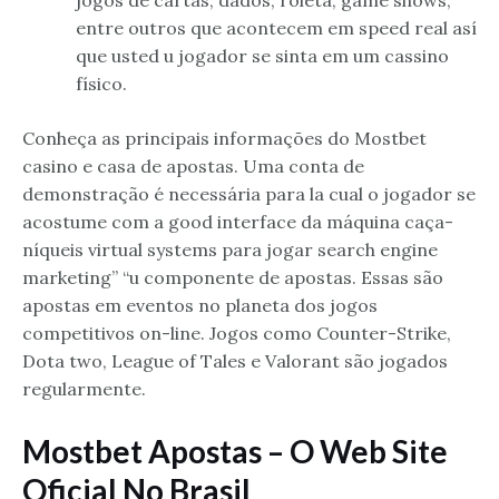
entre outros que acontecem em speed real así
que usted u jogador se sinta em um cassino
físico.
Conheça as principais informações do Mostbet
casino e casa de apostas. Uma conta de
demonstração é necessária para la cual o jogador se
acostume com a good interface da máquina caça-
níqueis virtual systems para jogar search engine
marketing” “u componente de apostas. Essas são
apostas em eventos no planeta dos jogos
competitivos on-line. Jogos como Counter-Strike,
Dota two, League of Tales e Valorant são jogados
regularmente.
Mostbet Apostas – O Web Site
Oficial No Brasil