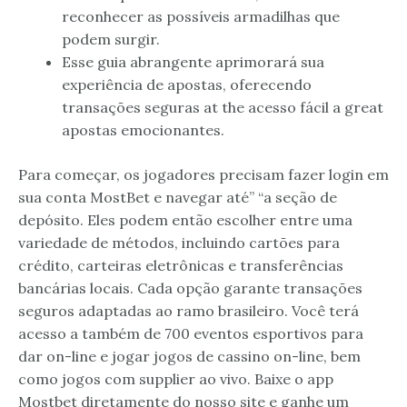
reconhecer as possíveis armadilhas que
podem surgir.
Esse guia abrangente aprimorará sua
experiência de apostas, oferecendo
transações seguras at the acesso fácil a great
apostas emocionantes.
Para começar, os jogadores precisam fazer login em
sua conta MostBet e navegar até” “a seção de
depósito. Eles podem então escolher entre uma
variedade de métodos, incluindo cartões para
crédito, carteiras eletrônicas e transferências
bancárias locais. Cada opção garante transações
seguros adaptadas ao ramo brasileiro. Você terá
acesso a também de 700 eventos esportivos para
dar on-line e jogar jogos de cassino on-line, bem
como jogos com supplier ao vivo. Baixe o app
Mostbet diretamente do nosso site e ganhe um