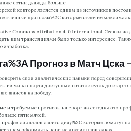
 даже сотни дважды больше.
ерской конторе является одним из источников постоян
ачественные прогнозы%2C которые отличие максималь
tive Commons Attribution 4. 0 International. Ставки н
ать ним трансляциями было только интереснее. Также
о заработка.
а%3A Прогноз в Матч Цска 
оверить свои аналитические навыки перед совершени
ы из мира спорта доступны за отатос суток до стартов
ьше шансов на победу.
ные и требуемые прогнозы на спорт на сегодня ото пр
больше пяти мячей.
а профессионалов своего делу%2C которые помогут поб
бетторам оформлять пари на других площадках.