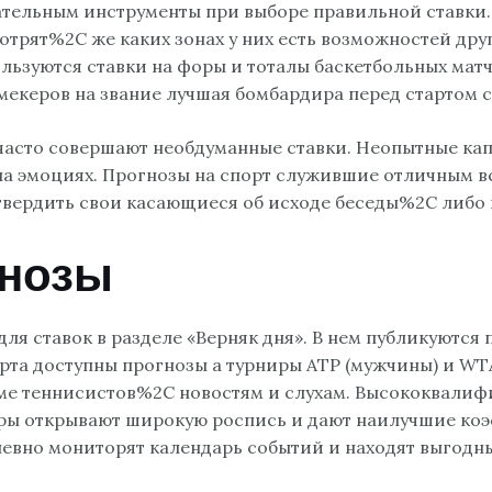
ательным инструменты при выборе правильной ставки.
трят%2C же каких зонах у них есть возможностей друг
льзуются ставки на форы и тоталы баскетбольных матч
екеров на звание лучшая бомбардира перед стартом с
часто совершают необдуманные ставки. Неопытные ка
на эмоциях. Прогнозы на спорт служившие отличным 
твердить свои касающиеся об исходе беседы%2C либо 
гнозы
ля ставок в разделе «Верняк дня». В нем публикуютс
рта доступны прогнозы а турниры ATP (мужчины) и W
е теннисистов%2C новостям и слухам. Высококвалиф
еры открывают широкую роспись и дают наилучшие ко
невно мониторят календарь событий и находят выгодн