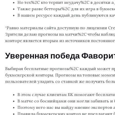
Но тех%2C кто терпит неудачу%2C в десятки а
Также разве бетторы%2C для их игра в букмек
В нашем ресурсе каждый день публикуются к
“Равно материалы сайта доступную по лицензии Crea
Зрители делаю прогнозы на матчи%2C чтобы наблюд
конторе является вторым из источников постоянног
Уверенная победа Фаворит
Выбирая бесплатные прогнозы%2C каждый может пр
букмекерской конторы. Прогнозы на топовые момент
пользователей уладить со ставкой же получить бол
В этом случае клиентам БК помогают бесплат
В матче со боснийцами они могли забивать и 
Поэтому него нас вы найду мнение экспертов 
Правила букмекерских контор не предлагают 