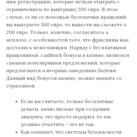
ним регистрацию, которые нельзя отыграть с
ограничением по выигрышу 200 евро. В этом
случае, если со помощью бесплатных вращений
вы выиграете 500 евро, то вывести вы сможете а
200 евро. Только, конечно, согласитесь а
неплохо, с особенностей того, что фриспины вам
достались нежелающим. Наряду с бесплатными
вращениями, cashback бонусы в казино, являемся
самыми популярными предложений, которые
предлагаются а игорных заведениях Балтии.
Данный вид бонусов казино, можно назвать со
страховкой.
Если вы считаете, только бесплатные
деньги, начисляемые при создании
аккаунта, это просто подарил, то мы
должно отметить – это не так.
Как означает, что системы безопасности