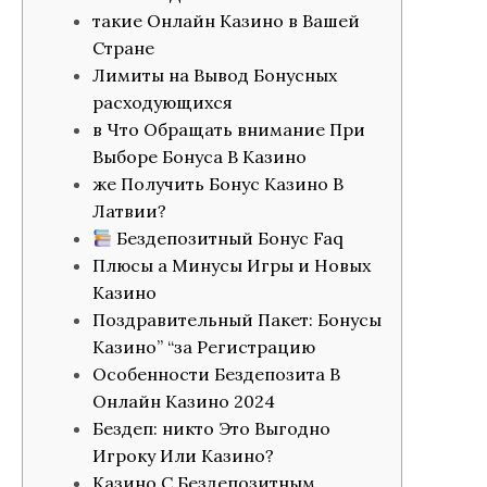
такие Онлайн Казино в Вашей
Стране
Лимиты на Вывод Бонусных
расходующихся
в Что Обращать внимание При
Выборе Бонуса В Казино
же Получить Бонус Казино В
Латвии?
Бездепозитный Бонус Faq
Плюсы а Минусы Игры и Новых
Казино
Поздравительный Пакет: Бонусы
Казино” “за Регистрацию
Особенности Бездепозита В
Онлайн Казино 2024
Бездеп: никто Это Выгодно
Игроку Или Казино?
Казино С Бездепозитным