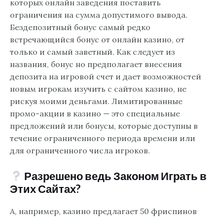
которых онлайн заведения поставить
ограничения на сумма допустимого вывода.
Бездепозитный бонус самый редко
встречающийся бонус от онлайн казино, от
только и самый заветный. Как следует из
названия, бонус но предполагает внесения
депозита на игровой счет и дает возможностей
новым игрокам изучить с сайтом казино, не
рискуя моими деньгами. Лимитированные
промо-акции в казино — это специальные
предложений или бонусы, которые доступны в
течение ограниченного периода времени или
для ограниченного числа игроков.
Разрешено ведь Законом Играть в
Этих Сайтах?
А, например, казино предлагает 50 фриспинов