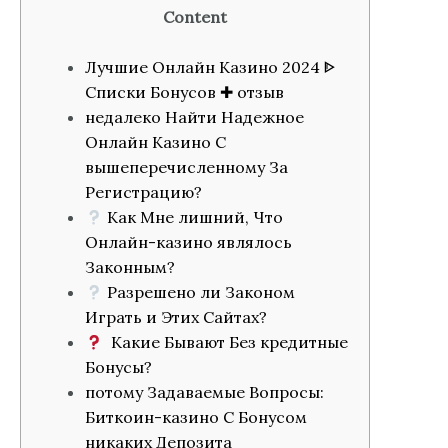
Content
Лучшие Онлайн Казино 2024 ᐈ
Списки Бонусов ✚ отзыв
недалеко Найти Надежное
Онлайн Казино С
вышеперечисленному За
Регистрацию?
Как Мне лишний, Что
Онлайн-казино являлось
Законным?
Разрешено ли Законом
Играть и Этих Сайтах?
Какие Бывают Без кредитные
Бонусы?
потому Задаваемые Вопросы:
Биткоин-казино С Бонусом
никаких Депозита