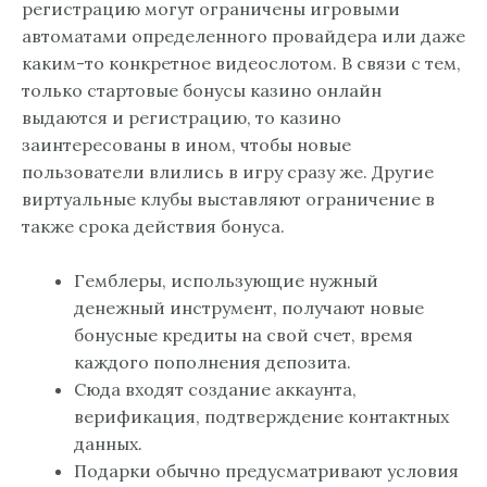
регистрацию могут ограничены игровыми
автоматами определенного провайдера или даже
каким-то конкретное видеослотом. В связи с тем,
только стартовые бонусы казино онлайн
выдаются и регистрацию, то казино
заинтересованы в ином, чтобы новые
пользователи влились в игру сразу же. Другие
виртуальные клубы выставляют ограничение в
также срока действия бонуса.
Гемблеры, использующие нужный
денежный инструмент, получают новые
бонусные кредиты на свой счет, время
каждого пополнения депозита.
Сюда входят создание аккаунта,
верификация, подтверждение контактных
данных.
Подарки обычно предусматривают условия