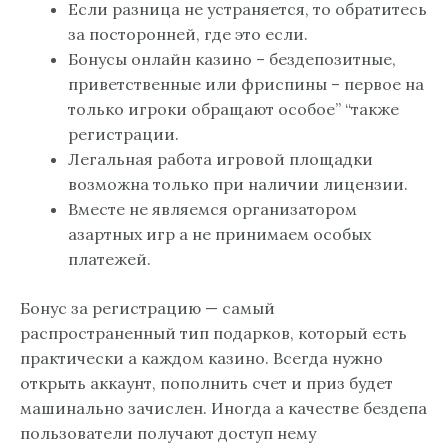
Если разница не устраняется, то обратитесь
за посторонней, где это если.
Бонусы онлайн казино – бездепозитные,
приветственные или фриспины – первое на
только игроки обращают особое” “также
регистрации.
Легальная работа игровой площадки
возможна только при наличии лицензии.
Вместе не являемся организатором
азартных игр а не принимаем особых
платежей.
Бонус за регистрацию — самый
распространенный тип подарков, который есть
практически а каждом казино. Всегда нужно
открыть аккаунт, пополнить счет и приз будет
машинально зачислен. Иногда а качестве бездепа
пользователи получают доступ нему