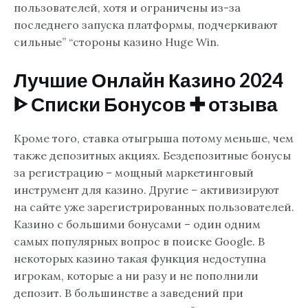
пользователей, хотя и ограничены из-за
последнего запуска платформы, подчеркивают
сильные” “стороны казино Huge Win.
Лучшие Онлайн Казино 2024
ᐈ Списки Бонусов ✚ отзыва
Кроме того, ставка отыгрыша потому меньше, чем
также депозитных акциях. Бездепозитные бонусы
за регистрацию – мощный маркетинговый
инструмент для казино. Другие – активизируют
на сайте уже зарегистрированных пользователей.
Казино с большими бонусами – один одним
самых популярных вопрос в поиске Google. В
некоторых казино такая функция недоступна
игрокам, которые а ни разу и не пополнили
депозит. В большинстве а заведений при