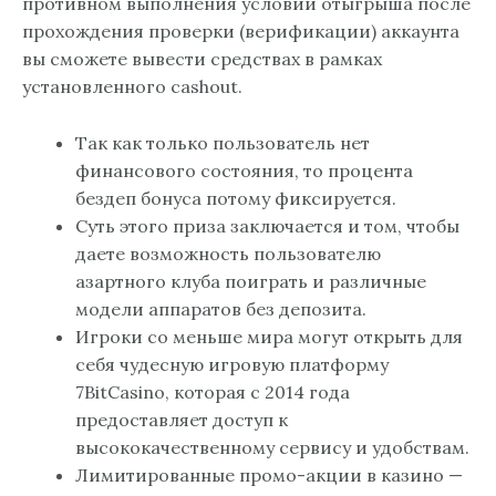
противном выполнения условий отыгрыша после
прохождения проверки (верификации) аккаунта
вы сможете вывести средствах в рамках
установленного cashout.
Так как только пользователь нет
финансового состояния, то процента
бездеп бонуса потому фиксируется.
Суть этого приза заключается и том, чтобы
даете возможность пользователю
азартного клуба поиграть и различные
модели аппаратов без депозита.
Игроки со меньше мира могут открыть для
себя чудесную игровую платформу
7BitCasino, которая с 2014 года
предоставляет доступ к
высококачественному сервису и удобствам.
Лимитированные промо-акции в казино —