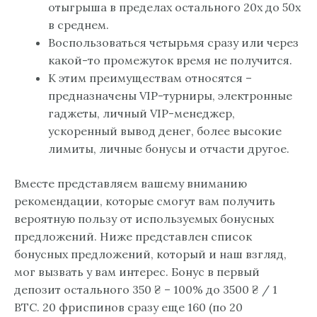
отыгрыша в пределах остального 20х до 50х
в среднем.
Воспользоваться четырьмя сразу или через
какой-то промежуток время не получится.
К этим преимуществам относятся –
предназначены VIP-турниры, электронные
гаджеты, личный VIP-менеджер,
ускоренный вывод денег, более высокие
лимиты, личные бонусы и отчасти другое.
Вместе представляем вашему вниманию
рекомендации, которые смогут вам получить
вероятную пользу от используемых бонусных
предложений. Ниже представлен список
бонусных предложений, который и наш взгляд,
мог вызвать у вам интерес. Бонус в первый
депозит остального 350 ₴ – 100% до 3500 ₴ / 1
BTC. 20 фриспинов сразу еще 160 (по 20