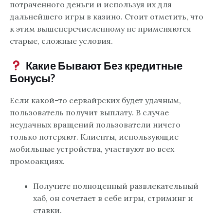
потраченного деньги и используя их для
дальнейшего игры в казино. Стоит отметить, что
к этим вышеперечисленному не применяются
старые, сложные условия.
Какие Бывают Без кредитные
Бонусы?
Если какой-то сервайрских будет удачным,
пользователь получит выплату. В случае
неудачных вращений пользователи ничего
только потеряют. Клиенты, использующие
мобильные устройства, участвуют во всех
промоакциях.
Получите полноценный развлекательный
хаб, он сочетает в себе игры, стриминг и
ставки.