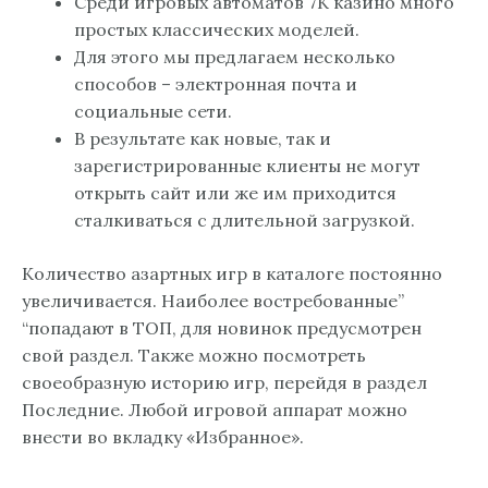
Среди игровых автоматов 7K казино много
простых классических моделей.
Для этого мы предлагаем несколько
способов – электронная почта и
социальные сети.
В результате как новые, так и
зарегистрированные клиенты не могут
открыть сайт или же им приходится
сталкиваться с длительной загрузкой.
Количество азартных игр в каталоге постоянно
увеличивается. Наиболее востребованные”
“попадают в ТОП, для новинок предусмотрен
свой раздел. Также можно посмотреть
своеобразную историю игр, перейдя в раздел
Последние. Любой игровой аппарат можно
внести во вкладку «Избранное».