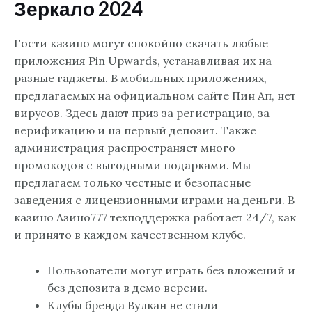
Зеркало 2024
Гости казино могут спокойно скачать любые
приложения Pin Upwards, устанавливая их на
разные гаджеты. В мобильных приложениях,
предлагаемых на официальном сайте Пин Ап, нет
вирусов. Здесь дают приз за регистрацию, за
верификацию и на первый депозит. Также
администрация распространяет много
промокодов с выгодными подарками. Мы
предлагаем только честные и безопасные
заведения с лицензионными играми на деньги. В
казино Азино777 техподдержка работает 24/7, как
и принято в каждом качественном клубе.
Пользователи могут играть без вложений и
без депозита в демо версии.
Клубы бренда Вулкан не стали