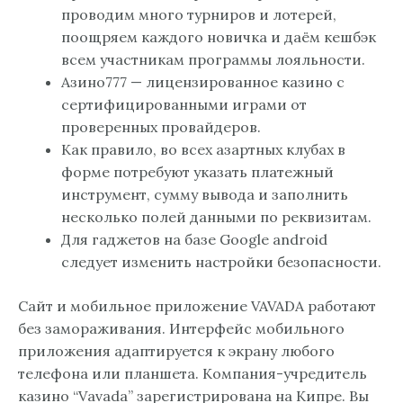
проводим много турниров и лотерей,
поощряем каждого новичка и даём кешбэк
всем участникам программы лояльности.
Азино777 — лицензированное казино с
сертифицированными играми от
проверенных провайдеров.
Как правило, во всех азартных клубах в
форме потребуют указать платежный
инструмент, сумму вывода и заполнить
несколько полей данными по реквизитам.
Для гаджетов на базе Google android
следует изменить настройки безопасности.
Сайт и мобильное приложение VAVADA работают
без замораживания. Интерфейс мобильного
приложения адаптируется к экрану любого
телефона или планшета. Компания-учредитель
казино “Vavada” зарегистрирована на Кипре. Вы