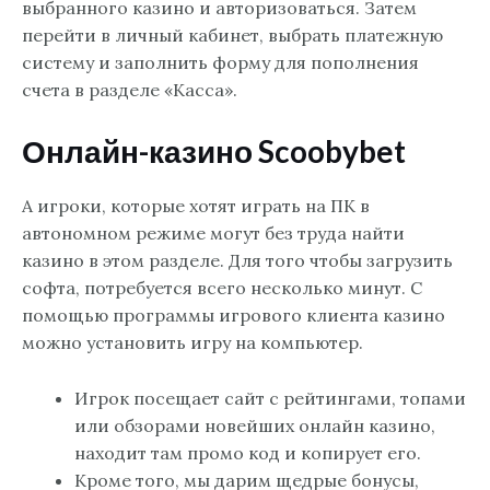
выбранного казино и авторизоваться. Затем
перейти в личный кабинет, выбрать платежную
систему и заполнить форму для пополнения
счета в разделе «Касса».
Онлайн-казино Scoobybet
А игроки, которые хотят играть на ПК в
автономном режиме могут без труда найти
казино в этом разделе. Для того чтобы загрузить
софта, потребуется всего несколько минут. С
помощью программы игрового клиента казино
можно установить игру на компьютер.
Игрок посещает сайт с рейтингами, топами
или обзорами новейших онлайн казино,
находит там промо код и копирует его.
Кроме того, мы дарим щедрые бонусы,