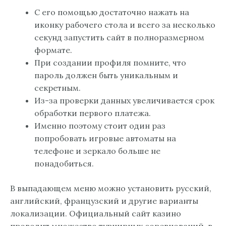
С его помощью достаточно нажать на
иконку рабочего стола и всего за несколько
секунд запустить сайт в полноразмерном
формате.
При создании профиля помните, что
пароль должен быть уникальным и
секретным.
Из-за проверки данных увеличивается срок
обработки первого платежа.
Именно поэтому стоит один раз
попробовать игровые автоматы на
телефоне и зеркало больше не
понадобиться.
В выпадающем меню можно установить русский,
английский, французский и другие варианты
локализации. Официальный сайт казино
проводит множество турнирных соревнований, в