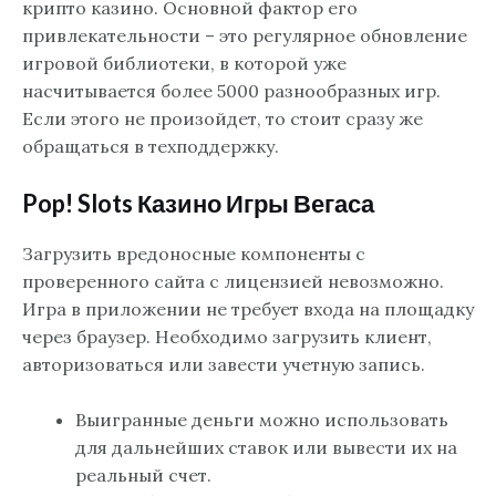
крипто казино. Основной фактор его
привлекательности – это регулярное обновление
игровой библиотеки, в которой уже
насчитывается более 5000 разнообразных игр.
Если этого не произойдет, то стоит сразу же
обращаться в техподдержку.
Pop! Slots Казино Игры Вегаса
Загрузить вредоносные компоненты с
проверенного сайта с лицензией невозможно.
Игра в приложении не требует входа на площадку
через браузер. Необходимо загрузить клиент,
авторизоваться или завести учетную запись.
Выигранные деньги можно использовать
для дальнейших ставок или вывести их на
реальный счет.