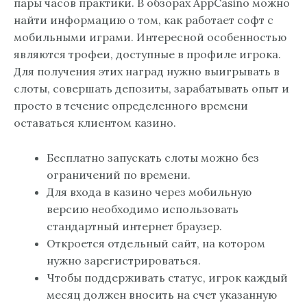
пары часов практики. В обзорах AppCasino можно
найти информацию о том, как работает софт с
мобильными играми. Интересной особенностью
являются трофеи, доступные в профиле игрока.
Для получения этих наград нужно выигрывать в
слоты, совершать депозиты, зарабатывать опыт и
просто в течение определенного времени
оставаться клиентом казино.
Бесплатно запускать слоты можно без
ограничений по времени.
Для входа в казино через мобильную
версию необходимо использовать
стандартный интернет браузер.
Откроется отдельный сайт, на котором
нужно зарегистрироваться.
Чтобы поддерживать статус, игрок каждый
месяц должен вносить на счет указанную