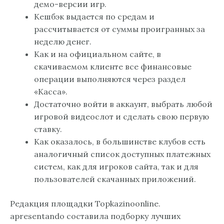
демо-версии игр.
Кешбэк выдается по средам и
рассчитывается от суммы проигранных за
неделю денег.
Как и на официальном сайте, в
скачиваемом клиенте все финансовые
операции выполняются через раздел
«Касса».
Достаточно войти в аккаунт, выбрать любой
игровой видеослот и сделать свою первую
ставку.
Как оказалось, в большинстве клубов есть
аналогичный список доступных платежных
систем, как для игроков сайта, так и для
пользователей скачанных приложений.
Редакция площадки Topkazinoonline.
apresentando составила подборку лучших