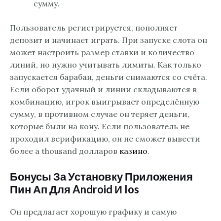
сумму.
Пользователь регистрируется, пополняет
депозит и начинает играть. При запуске слота он
может настроить размер ставки и количество
линий, но нужно учитывать лимиты. Как только
запускается барабан, деньги снимаются со счёта.
Если оборот удачный и линии складываются в
комбинацию, игрок выигрывает определённую
сумму, в противном случае он теряет деньги,
которые были на кону. Если пользователь не
проходил верификацию, он не сможет вывести
более a thousand долларов
казино
.
Бонусы За Установку Приложения
Пин Ап Для Android И Ios
Он предлагает хорошую графику и самую