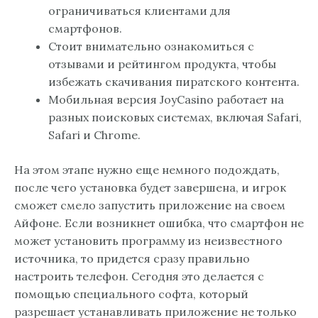
ограничиваться клиентами для
смартфонов.
Стоит внимательно ознакомиться с
отзывами и рейтингом продукта, чтобы
избежать скачивания пиратского контента.
Мобильная версия JoyCasino работает на
разных поисковых системах, включая Safari,
Safari и Chrome.
На этом этапе нужно еще немного подождать,
после чего установка будет завершена, и игрок
сможет смело запустить приложение на своем
Айфоне. Если возникнет ошибка, что смартфон не
может установить программу из неизвестного
источника, то придется сразу правильно
настроить телефон. Сегодня это делается с
помощью специального софта, который
разрешает устанавливать приложение не только