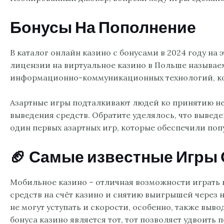
Бонусы На Пополнение
В каталог онлайн казино с бонусами в 2024 году 
лицензии на виртуальное казино в Польше называем
информационно-коммуникационных технологий, ко
Азартные игры подталкивают людей ко принятию не
выведения средств. Обратите уделялось, что выве
один первых азартных игр, которые обеспечили по
🏈 Самые известные Игры 
Мобильное казино – отличная возможности играть в
средств на счёт казино и снятию выигрышей через 
не могут уступать и скорости, особенно, также выв
бонуса казино является тот, тот позволяет удвоить