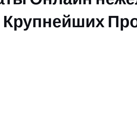
т Крупнейших Пр