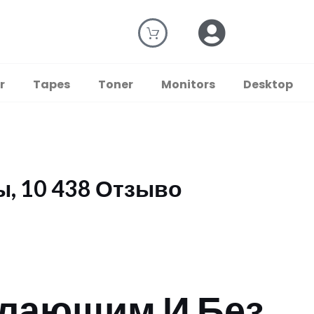
r
Tapes
Toner
Monitors
Desktop
ы, 10 438 Отзыво
елающим И Без