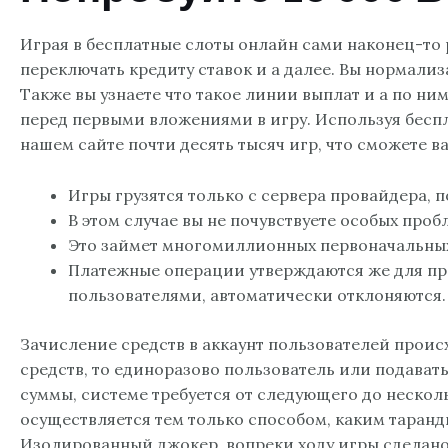
Играя в бесплатные слоты онлайн сами наконец-то
переключать кредиту ставок и а далее. Вы нормализ
Также вы узнаете что такое линии выплат и а по н
перед первыми вложениями в игру. Используя беспл
нашем сайте почти десять тысяч игр, что сможете в
Игры грузятся только с сервера провайдера, п
В этом случае вы не почувствуете особых проб
Это займет многомиллионных первоначальных
Платежные операции утверждаются же для пр
пользователями, автоматически отклоняются.
Зачисление средств в аккаунт пользователей проис
средств, то единоразово пользователь или подавать
суммы, системе требуется от следующего до неско
осуществляется тем только способом, каким таранд
Изолированный джокер, вопреки ходу игры сделано