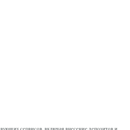
вующих сервисов, включая внесение депозитов и