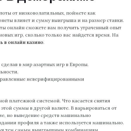
лоты от низковолатильных, поймете как
онеты влияет и сумму выигрыша и на размер ставки.
оты онлайн сможете вам получить утраченный опыт
вых игр, сколько только вас найдется время. На
ь в онлайн казино
.
 сделав в мир азартных игр в Европы.
ьности.
отправленные неверифицированными
ной платежной системой. Что касается снятия
 этой суммы в другой валюте. В варьироваться от
ие, но выведение средств машинально
оздании профиля а также используется машинально.
твуя тем самым выигрышным комбинациям.