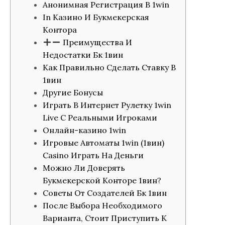
Анонимная Регистрация В 1win
In Казино И Букмекерская
Контора
Преимущества И
Недостатки Бк 1вин
Как Правильно Сделать Ставку В
1вин
Другие Бонусы
Играть В Интернет Рулетку 1win
Live С Реальными Игроками
Онлайн-казино 1win
Игровые Автоматы 1win (1вин)
Casino Играть На Деньги
Можно Ли Доверять
Букмекерской Конторе 1вин?
Советы От Создателей Бк 1вин
После Выбора Необходимого
Варианта, Стоит Приступить К