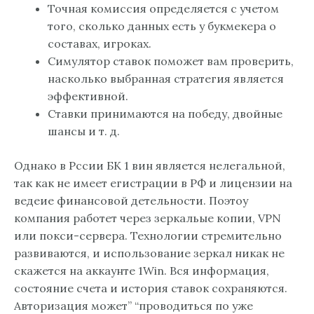
Точная комиссия определяется с учетом
того, сколько данных есть у букмекера о
составах, игроках.
Симулятор ставок поможет вам проверить,
насколько выбранная стратегия является
эффективной.
Ставки принимаются на победу, двойные
шансы и т. д.
Однако в Рссии БК 1 вин является нелегальной,
так как не имеет егистрации в РФ и лицензии на
ведеие финансовой детельности. Поэтоу
компания работет через зеркальые копии, VPN
или покси-сервера. Технологии стремительно
развиваются, и использование зеркал никак не
скажется на аккаунте 1Win. Вся информация,
состояние счета и история ставок сохраняются.
Авторизация может” “проводиться по уже