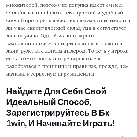
множителей, поэтому их покупка имеет смысл.
Онлайн-казино 1 earn – это простой и удобный
способ проверить насколько вы азартны, имеется
ли у вас аналитический склад ума и сопутствует
ли вам удача. Одной из популярных
разновидностей этой игры на деньги является
лайв-рулетка с живым дилером. То есть у игрока
есть возможность «потренироваться»,
разобраться в принципе и правилах, прежде, чем
начинать серьезную игру на деньги.
Найдите Для Себя Свой
Идеальный Способ,
Зарегистрируйтесь В Бк
1win, И Начинайте Играть!