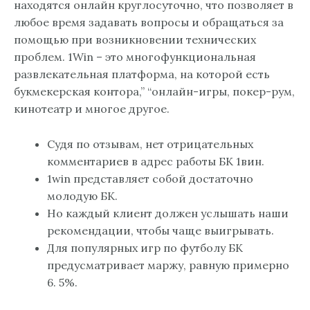
находятся онлайн круглосуточно, что позволяет в
любое время задавать вопросы и обращаться за
помощью при возникновении технических
проблем. 1Win – это многофункциональная
развлекательная платформа, на которой есть
букмекерская контора,” “онлайн-игры, покер-рум,
кинотеатр и многое другое.
Судя по отзывам, нет отрицательных
комментариев в адрес работы БК 1вин.
1win представляет собой достаточно
молодую БК.
Но каждый клиент должен услышать наши
рекомендации, чтобы чаще выигрывать.
Для популярных игр по футболу БК
предусматривает маржу, равную примерно
6. 5%.