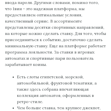
ввода пароля. Другими словами, помимо того,
что 1вин – это надежная платформа, мы
предоставляем оптимальные условия,
качественный сервис. В ассортименте
представлены десятки спортивных направлений,
на которые можно сделать ставку. Для того, чтобы
присоединиться к событию, достаточно сделать
минимальную ставку. Еще на платформе работает
программа лояльности. За ставки в игровых
автоматах и спортивные пари пользователь
зарабатывает коины.
Есть слоты египетской, морской,
автомобильной, фруктовой тематики, а
также здесь собрана впечатляющая
коллекция автоматов, оформленных в
ретро-стиле.
Чем больше ставка, тем крупнее джекпот,