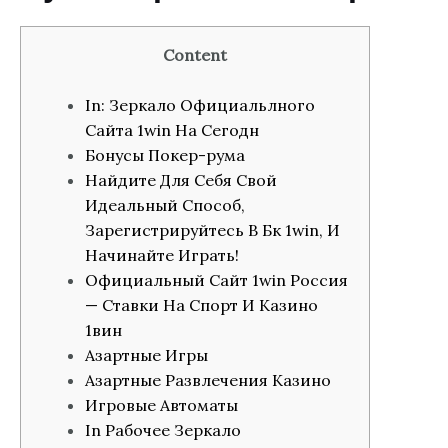
Content
In: Зеркало Официальлного
Сайта 1win На Сегодн
Бонусы Покер-рума
Найдите Для Себя Свой
Идеальный Способ,
Зарегистрируйтесь В Бк 1win, И
Начинайте Играть!
Официальный Сайт 1win Россия
— Ставки На Спорт И Казино
1вин
Азартные Игры
Азартные Развлечения Казино
Игровые Автоматы
In Рабочее Зеркало