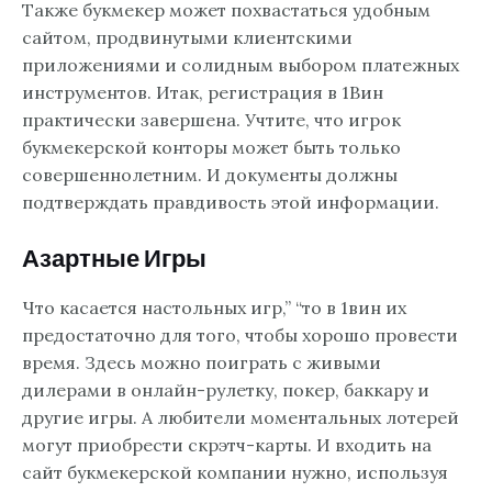
Также букмекер может похвастаться удобным
сайтом, продвинутыми клиентскими
приложениями и солидным выбором платежных
инструментов. Итак, регистрация в 1Вин
практически завершена. Учтите, что игрок
букмекерской конторы может быть только
совершеннолетним. И документы должны
подтверждать правдивость этой информации.
Азартные Игры
Что касается настольных игр,” “то в 1вин их
предостаточно для того, чтобы хорошо провести
время. Здесь можно поиграть с живыми
дилерами в онлайн-рулетку, покер, баккару и
другие игры. А любители моментальных лотерей
могут приобрести скрэтч-карты. И входить на
сайт букмекерской компании нужно, используя