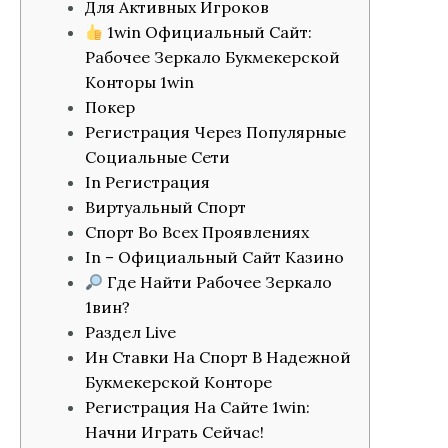
Для Активных Игроков
1win Официальный Сайт:
Рабочее Зеркало Букмекерской
Конторы 1win
Покер
Регистрация Через Популярные
Социальные Сети
In Регистрация
Виртуальный Спорт
Спорт Во Всех Проявлениях
In – Официальный Сайт Казино
Где Найти Рабочее Зеркало
1вин?
Раздел Live
Ин Ставки На Спорт В Надежной
Букмекерской Конторе
Регистрация На Сайте 1win:
Начни Играть Сейчас!