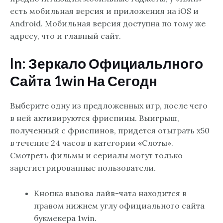
есть мобильная версия и приложения на iOS и
Android. Мобильная версия доступна по тому же
адресу, что и главный сайт.
In: Зеркало Официальлного
Сайта 1win На Сегодн
Выберите одну из предложенных игр, после чего
в ней активируются фриспины. Выигрыш,
полученный с фриспинов, придется отыграть х50
в течение 24 часов в категории «Слоты».
Смотреть фильмы и сериалы могут только
зарегистрированные пользователи.
Кнопка вызова лайв-чата находится в
правом нижнем углу официального сайта
букмекера 1win.