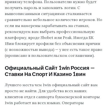
привязку телефона. Пользователю нужно будет
получить пароль и запомнить логин. С
вышеописанными ситуациями сталкивается
сравнительно небольшое количество игроков. Но
если вы намерены зарабатывать на ставках,
рекомендуем вам выбрать профессиональную
платформу, вроде Sbobet или Peak. Иногда БК
1Вин блокирует профили без объяснения причин
(с возможностью вывода) — у нее есть такое право
(прописано в пользовательском соглашении).
Официальный Сайт 1win Россия —
Ставки На Спорт И Казино 1вин
Лучшего места чем 1win официальный сайт вам
просто не найти. Для удобства всех наших
клиентов отдел саппорта букмекерской конторы
1win работает на всех языках. Операторы