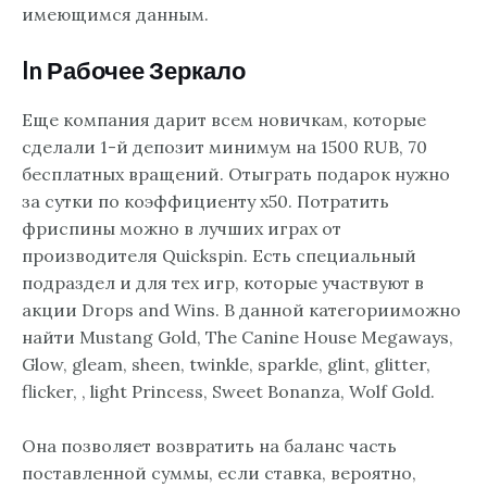
имеющимся данным.
In Рабочее Зеркало
Еще компания дарит всем новичкам, которые
сделали 1-й депозит минимум на 1500 RUB, 70
бесплатных вращений. Отыграть подарок нужно
за сутки по коэффициенту х50. Потратить
фриспины можно в лучших играх от
производителя Quickspin. Есть специальный
подраздел и для тех игр, которые участвуют в
акции Drops and Wins. В данной категорииможно
найти Mustang Gold, The Canine House Megaways,
Glow, gleam, sheen, twinkle, sparkle, glint, glitter,
flicker, , light Princess, Sweet Bonanza, Wolf Gold.
Она позволяет возвратить на баланс часть
поставленной суммы, если ставка, вероятно,