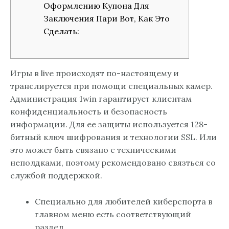
Оформлению Купона Для
Заключения Пари Вот, Как Это
Сделать:
Игры в live происходят по-настоящему и
транслируется при помощи специальных камер.
Администрация 1win гарантирует клиентам
конфиденциальность и безопасность
информации. Для ее защиты используется 128-
битный ключ шифрования и технологии SSL. Или
это может быть связано с техническими
неполдками, поэтому рекомендовано связться со
службой поддержкой.
Специально для любителей киберспорта в
главном меню есть соответствующий
раздел.