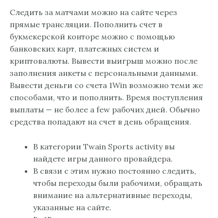
Следить за матчами можно на сайте через
прямые трансляции. Пополнить счет в
букмекерской конторе можно с помощью
банковских карт, платежных систем и
криптовалюты. Вывести выигрыш можно после
заполнения анкеты с персональными данными.
Вывести деньги со счета 1Win возможно теми же
способами, что и пополнить. Время поступления
выплаты — не более a few рабочих дней. Обычно
средства попадают на счет в день обращения.
В категории Twain Sports activity вы
найдете игры данного провайдера.
В связи с этим нужно постоянно следить,
чтобы переходы были рабочими, обращать
внимание на альтернативные переходы,
указанные на сайте.