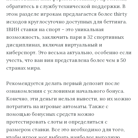
обратитесь в службу технической поддержки. В
этом разделе игрокам предлагается более thirty
исходов круглосуточно доступных для беттинга.
1ВИН ставки на спорт – это уникальная
возможность, заключить пари в 32 спортивных
дисциплинах, включая виртуальный и
киберспорт. Это весьма актуально, особенно если
учесть, что ван вин представлена более чем в 50
странах мира.
Рекомендуется делать первый депозит после
ознакомления с условиями начального бонуса.
Конечно, эти деньги нельзя вывести, но их можно
потратить на игровые автоматы. Также с
помощью бонусных средств можно
протестировать слоты и определиться с
размером ставки. Все это необходимо для того,
чтобы игрок мог выбрать наиболее выгодную