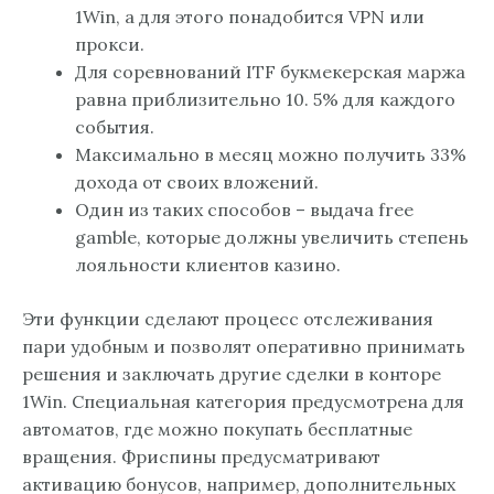
1Win, а для этого понадобится VPN или
прокси.
Для соревнований ITF букмекерская маржа
равна приблизительно 10. 5% для каждого
события.
Максимально в месяц можно получить 33%
дохода от своих вложений.
Один из таких способов – выдача free
gamble, которые должны увеличить степень
лояльности клиентов казино.
Эти функции сделают процесс отслеживания
пари удобным и позволят оперативно принимать
решения и заключать другие сделки в конторе
1Win. Специальная категория предусмотрена для
автоматов, где можно покупать бесплатные
вращения. Фриспины предусматривают
активацию бонусов, например, дополнительных