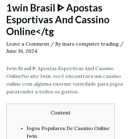
1win Brasil ᐈ Apostas
Esportivas And Cassino
Online</tg
Leave a Comment
/ By
mars computer trading
/
June 16, 2024
1win Brasil ᐈ Apostas Esportivas And Cassino
OnlineNo site 1win, você encontrará um cassino
online com alguma enorme variedade para jogos
paratender a todos os gostos.
Content
Jogos Populares De Cassino Online
1win