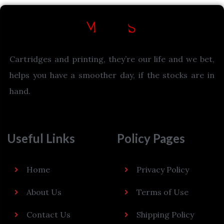
Cartridges and printing, they’re our life and we bet,
helps you have a smoother day, if the stocks are in
hand.
Useful Links
Policy Pages
Home
Privacy Policy
About Us
Terms of Use
Contact Us
Shipping Policy