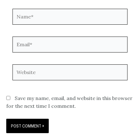
Save my name, email, and website in this browser
for the next time I comment.