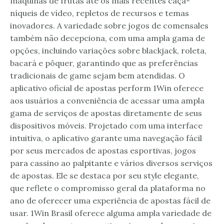
máquinas de frutas até os mais recentes caça-
níqueis de vídeo, repletos de recursos e temas
inovadores. A variedade sobre jogos de comensales
também não decepciona, com uma ampla gama de
opções, incluindo variações sobre blackjack, roleta,
bacará e pôquer, garantindo que as preferências
tradicionais de game sejam bem atendidas. O
aplicativo oficial de apostas perform 1Win oferece
aos usuários a conveniência de acessar uma ampla
gama de serviços de apostas diretamente de seus
dispositivos móveis. Projetado com uma interface
intuitiva, o aplicativo garante uma navegação fácil
por seus mercados de apostas esportivas, jogos
para cassino ao palpitante e vários diversos serviços
de apostas. Ele se destaca por seu style elegante,
que reflete o compromisso geral da plataforma no
ano de oferecer uma experiência de apostas fácil de
usar. 1Win Brasil oferece alguma ampla variedade de