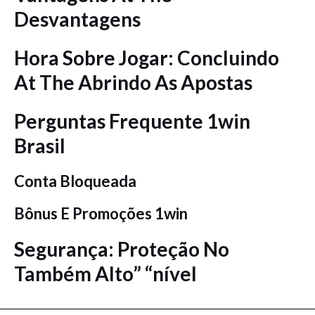
Desvantagens
Hora Sobre Jogar: Concluindo
At The Abrindo As Apostas
Perguntas Frequente 1win
Brasil
Conta Bloqueada
Bônus E Promoções 1win
Segurança: Proteção No
Também Alto” “nível