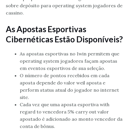
sobre depósito para operating system jogadores de
cassino.
As Apostas Esportivas
Cibernéticas Estão Disponíveis?
As apostas esportivas no 1win permitem que
operating system jogadores façam apostas
em eventos esportivos de sua seleção.
O número de pontos recebidos em cada
aposta depende do valor weil aposta e
perform status atual do jogador no internet
site.
Cada vez que uma aposta esportiva with
regard to vencedora 5% carry out valor
apostado é adicionado ao monto vencedor da
conta de bônus.