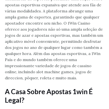
apostas esportivas expansiva que atende aos fãs de
várias modalidades. A plataforma abrange uma
ampla gama de esportes, garantindo que qualquer
apostador encontre seu nicho. O 1Win Casino
oferece aos jogadores não só uma ampla seleção de
jogos de azar e apostas esportivas, mas também um
aplicativo móvel conveniente, permitindo desfrutar
dos jogos no ano de qualquer lugar como também a
qualquer hora. Além das apostas esportivas, a 1Win
País e do mundo também oferece uma
impressionante variedade de jogos de cassino
online, incluindo slot machine games, jogos de
direccion, pôquer, roleta e muito mais.
A Casa Sobre Apostas 1win É
Legal?