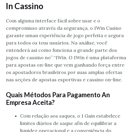
In Cassino
Com alguma interface fácil sobre usar e o
compromisso através da segurança, o 1Win Casino
garante uman experiência de jogo perfeita e segura
para todos os teus usuários. Na análise, você
entenderá asi como funciona a grande parte dos
jogos de cassino no” “1Win. O 1Win é uma plataforma
para apostas on-line que vem ganhando força entre
os apostadores brasileiros por suas amplas ofertas
nas seções de apostas esportivas e cassino on-line.
Quais Métodos Para Pagamento An
Empresa Aceita?
Com relação aos saques, o 1 Gain estabelece
limites diários de saque afin de equilibrar a
liquidez operacional e a conveniência do