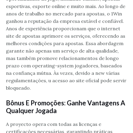
esportivas, esporte online e muito mais. Ao longo de
anos de trabalho no mercado para apostas, o 1Win
ganhou a reputação da empresa estável e confiável.
Anos de experiência proporcionam que o internet
site de apostas aprimore os serviços, oferecendo as
melhores condições para apostas. Essa abordagem
garante não apenas um serviço de alta qualidade,
mas também promove relacionamentos de longo
prazo com operating-system jogadores, baseados
na confiança mútua. Às vezes, devido a new várias
regulamentações, u acesso ao site oficial pode servir
bloqueado.
Bônus E Promoções: Ganhe Vantagens A
Qualquer Jogada
A proyecto opera com todas as licenças e
certificações necessárias, garantindo práticas