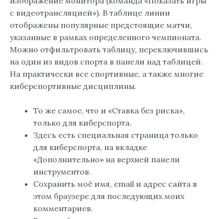
изображение монитора (команда «Показать игры
с видеотрансляцией»). В таблице линии
отображены популярные предстоящие матчи,
указанные в рамках определенного чемпионата.
Можно отфильтровать таблицу, переключившись
на один из видов спорта в панели над таблицей.
На практически все спортивные, а также многие
киберспортивные дисциплины.
То же самое, что и «Ставка без риска»,
только для киберспорта.
Здесь есть специальная страница только
для киберспорта, на вкладке
«Дополнительно» на верхней панели
инструментов.
Сохранить моё имя, email и адрес сайта в
этом браузере для последующих моих
комментариев.