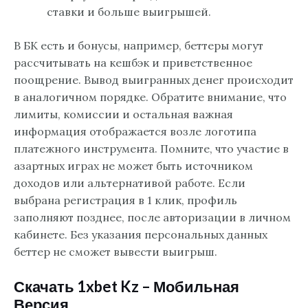
ставки и больше выигрышей.
В БК есть и бонусы, например, беттеры могут
рассчитывать на кешбэк и приветственное
поощрение. Вывод выигранных денег происходит
в аналогичном порядке. Обратите внимание, что
лимиты, комиссии и остальная важная
информация отображается возле логотипа
платежного инструмента. Помните, что участие в
азартных играх не может быть источником
доходов или альтернативой работе. Если
выбрана регистрация в 1 клик, профиль
заполняют позднее, после авторизации в личном
кабинете. Без указания персональных данных
беттер не сможет вывести выигрыш.
Скачать 1xbet Kz – Мобильная
Версия