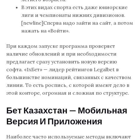
В этих видах спорта есть даже юниорские
лиги и чемпионаты нижних дивизионов.
[newline]Сперва надо зайти на сайт, а потом
нажать на «Войти».
При каждом запуске программа проверяет
наличие обновлений и при необходимости
предлагает сразу установить новую версию
софта. «1хБет» — лидер рейтингов Legalbet в
большинстве номинаций, связанных с качеством
линии. То есть роспись, с которой имеют дело в
этой конторе, огромная и сложная по структуре.
Бет Казахстан — Мобильная
Версия И Приложения
Наиболее часто используемые методы включают