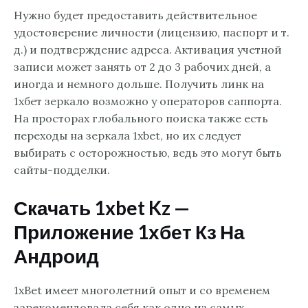
Нужно будет предоставить действительное
удостоверение личности (лицензию, паспорт и т.
д.) и подтверждение адреса. Активация учетной
записи может занять от 2 до 3 рабочих дней, а
иногда и немного дольше. Получить линк на
1хбет зеркало возможно у операторов саппорта.
На просторах глобального поиска также есть
переходы на зеркала 1xbet, но их следует
выбирать с осторожностью, ведь это могут быть
сайты-подделки.
Скачать 1xbet Kz —
Приложение 1хбет Кз На
Андроид
1xBet имеет многолетний опыт и со временем
зарекомендовала себя как одно из самых