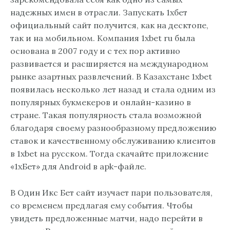
надежных имен в отрасли. Запускать 1хбет
официальный сайт получится, как на десктопе,
так и на мобильном. Компания 1xbet ru была
основана в 2007 году и с тех пор активно
развивается и расширяется на международном
рынке азартных развлечений. В Казахстане 1xbet
появилась несколько лет назад и стала одним из
популярных букмекеров и онлайн-казино в
стране. Такая популярность стала возможной
благодаря своему разнообразному предложению
ставок и качественному обслуживанию клиентов
в 1xbet на русском. Тогда скачайте приложение
«1хБет» для Android в apk-файле.
В Один Икс Бет сайт изучает пари пользователя,
со временем предлагая ему события. Чтобы
увидеть предложенные матчи, надо перейти в