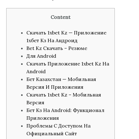
Content
Скачать 1xbet Kz — Приложение
1хбет Кз На Андроид
Bet Kz Скачать – Резюме
Для Android
Скачать Приложение 1xbet Kz На
Android
Бет Казахстан — Мобильная
Версия И Приложения
Скачать 1xbet Kz – Мобильная
Версия
Бет Кз На Android: Функционал
Приложения
Проблемы С Доступом На
Официальный Сайт