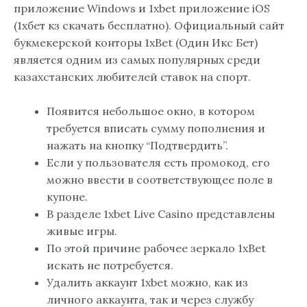
приложение Windows и 1xbet приложение iOS
(1хбет кз скачать бесплатно). Официальный сайт
букмекерской конторы 1xBet (Один Икс Бет)
является одним из самых популярных среди
казахстанских любителей ставок на спорт.
Появится небольшое окно, в котором
требуется вписать сумму пополнения и
нажать на кнопку “Подтвердить”.
Если у пользователя есть промокод, его
можно ввести в соответствующее поле в
купоне.
В разделе 1xbet Live Casino представлены
живые игры.
По этой причине рабочее зеркало 1xBet
искать не потребуется.
Удалить аккаунт 1xbet можно, как из
личного аккаунта, так и через службу