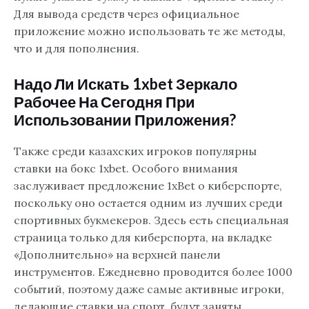
Для вывода средств через официальное
приложение можно использовать те же методы,
что и для пополнения.
Надо Ли Искать 1xbet Зеркало
Рабочее На Сегодня При
Использовании Приложения?
Также среди казахских игроков популярны
ставки на бокс 1xbet. Особого внимания
заслуживает предложение 1xBet о киберспорте,
поскольку оно остается одним из лучших среди
спортивных букмекеров. Здесь есть специальная
страница только для киберспорта, на вкладке
«Дополнительно» на верхней панели
инструментов. Ежедневно проводится более 1000
событий, поэтому даже самые активные игроки,
делающие ставки на спорт, будут заняты