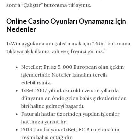
sonra “Çalıştır” butonuna tıklayınız.
Online Casino Oyunları Oynamanız Için
Nedenler
1xWin uygulamasını çalıştırmak için “Bitir” butonuna
tıklayarak kullanıcı adı ve şifrenizi giriniz.”
Neteller; En az 5. 000 European olan çekim
işlemlerinde Neteller kanalını tercih
edebilirsiniz.
1xBet 2007 yılında kuruldu ve son yıllarda
dünyanın en önde gelen bahis şirketlerinden
biri haline gelmeyi başardı.
Faturalı hatlar üzerinden yapılan işlemler
hattınıza yansıtılır.
2019’dan bu yana 1xBet, FC Barcelona’nın
resmi bahis ortağıdır.