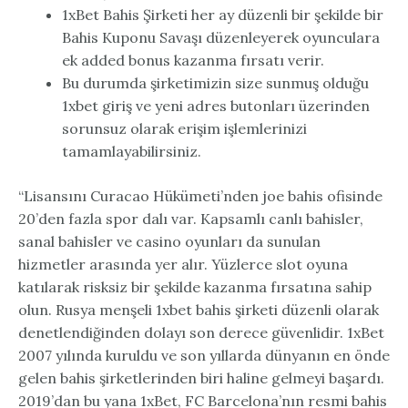
1xBet Bahis Şirketi her ay düzenli bir şekilde bir
Bahis Kuponu Savaşı düzenleyerek oyunculara
ek added bonus kazanma fırsatı verir.
Bu durumda şirketimizin size sunmuş olduğu
1xbet giriş ve yeni adres butonları üzerinden
sorunsuz olarak erişim işlemlerinizi
tamamlayabilirsiniz.
“Lisansını Curacao Hükümeti’nden joe bahis ofisinde
20’den fazla spor dalı var. Kapsamlı canlı bahisler,
sanal bahisler ve casino oyunları da sunulan
hizmetler arasında yer alır. Yüzlerce slot oyuna
katılarak risksiz bir şekilde kazanma fırsatına sahip
olun. Rusya menşeli 1xbet bahis şirketi düzenli olarak
denetlendiğinden dolayı son derece güvenlidir. 1xBet
2007 yılında kuruldu ve son yıllarda dünyanın en önde
gelen bahis şirketlerinden biri haline gelmeyi başardı.
2019’dan bu yana 1xBet, FC Barcelona’nın resmi bahis