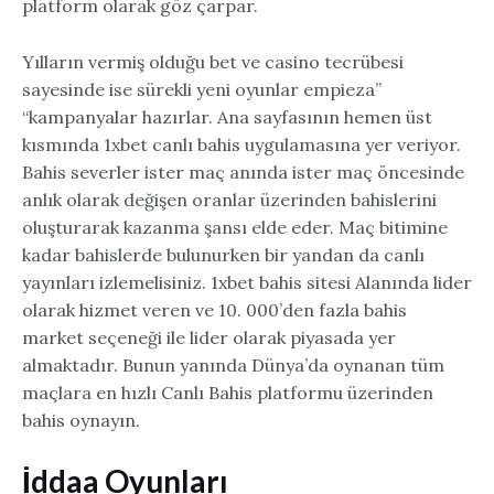
platform olarak göz çarpar.
Yılların vermiş olduğu bet ve casino tecrübesi
sayesinde ise sürekli yeni oyunlar empieza”
“kampanyalar hazırlar. Ana sayfasının hemen üst
kısmında 1xbet canlı bahis uygulamasına yer veriyor.
Bahis severler ister maç anında ister maç öncesinde
anlık olarak değişen oranlar üzerinden bahislerini
oluşturarak kazanma şansı elde eder. Maç bitimine
kadar bahislerde bulunurken bir yandan da canlı
yayınları izlemelisiniz. 1xbet bahis sitesi Alanında lider
olarak hizmet veren ve 10. 000’den fazla bahis
market seçeneği ile lider olarak piyasada yer
almaktadır. Bunun yanında Dünya’da oynanan tüm
maçlara en hızlı Canlı Bahis platformu üzerinden
bahis oynayın.
İddaa Oyunları