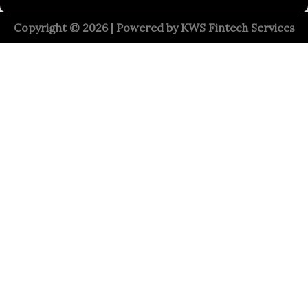
Copyright © 2026 | Powered by
KWS Fintech Services