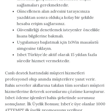
sağlamaları gerekmektedir.
Güncellenen alan adresini tarayıcınıza
yazdıktan sonra oldukça kolay bir şekilde
hesaba erişim sağlarsınız.
Güvenilirliği denetlemek isteyenler öncelikle
lisans bilgilerine bakmalı.
Uygulamayı başlatmak için 1xWin masaüstü
simgesine tıklayın.
1xbet Türkiye’de aktif olarak 15 yıldan fazla
süredir hizmet vermektedir.
Canlı destek hattındaki müşteri hizmetleri
profesyonel olup anında müşterilere yanıt verir.
Bahis severler akıllarına takılan tüm soruları müşteri
hizmetlerine ileterek sorunlarını çözüme kavuşturur.
1xbet ödeme işlemleri bahis şirketinde sorunsuz
sonuçlanır. İlk Üyelik Bonusu; 1xbet’e üye olanlar 1000
ATTEMPT ilk üyelik promosyonu veriliyor.