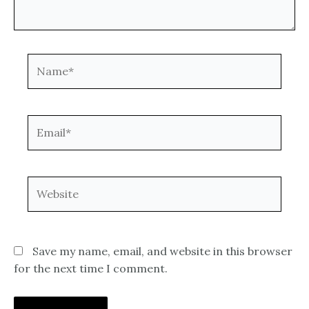
Save my name, email, and website in this browser
for the next time I comment.