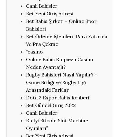
Canli Bahisler
Bet Yeni Giriş Adresi
Bet Bahis Şirketi – Online Spor
Bahisleri
Bet Ödeme İşlemleri: Para Yatırma
Ve Pra Çekme
“casino
Online Bahis Empieza Casino
Neden Avantajlı?
Rugby Bahisleri Nasıl Yapılır? –
Game Birliği Ve Rugby Ligi
Arasındaki Farklar
Dota 2 Espor Bahis Rehberi
Bet Güncel Giriş 2022
Canli Bahisler
En Iyi Bitcoin Slot Machine
Oyunları”
Bet Yeni Giriş Adresi