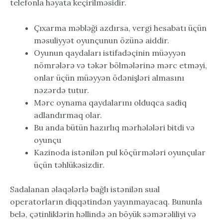
telefonla həyata keçirilməsidir.
Çıxarma məbləği azdırsa, vergi hesabatı üçün
məsuliyyət oyunçunun özünə aiddir.
Oyunun qaydaları istifadəçinin müəyyən
nömrələrə və təkər bölmələrinə mərc etməyi,
onlar üçün müəyyən ödənişləri almasını
nəzərdə tutur.
Mərc oynama qaydalarını olduqca sadiq
adlandırmaq olar.
Bu anda bütün hazırlıq mərhələləri bitdi və
oyunçu
Kazinoda istənilən pul köçürmələri oyunçular
üçün təhlükəsizdir.
Sadalanan əlaqələrlə bağlı istənilən sual
operatorların diqqətindən yayınmayacaq. Bununla
belə, çətinliklərin həllində ən böyük səmərəliliyi və