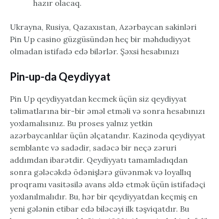
hazır olacaq.
Ukrayna, Rusiya, Qazaxıstan, Azərbaycan sakinləri
Pin Up casino güzgüsündən heç bir məhdudiyyət
olmadan istifadə edə bilərlər. Şəxsi hesabınızı
Pin-up-da Qeydiyyat
Pin Up qeydiyyatdan kecmek üçün siz qeydiyyat
təlimatlarına bir-bir əməl etməli və sonra hesabınızı
yoxlamalısınız. Bu proses yalnız yetkin
azərbaycanlılar üçün əlçatandır. Kazinoda qeydiyyat
semblante və sadədir, sadəcə bir neçə zəruri
addımdan ibarətdir. Qeydiyyatı tamamladıqdan
sonra gələcəkdə ödənişlərə güvənmək və loyallıq
proqramı vasitəsilə avans əldə etmək üçün istifadəçi
yoxlanılmalıdır. Bu, hər bir qeydiyyatdan keçmiş en
yeni gələnin etibar edə biləcəyi ilk təşviqatdır. Bu