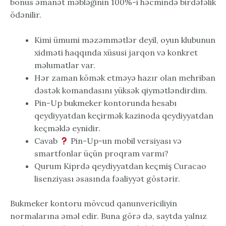
bonus əmanət məbləğinin 100%-i həcmində birdəfəlik
ödənilir.
Kimi ümumi məzəmmətlər deyil, oyun klubunun
xidməti haqqında xüsusi jarqon və konkret
məlumatlar var.
Hər zaman kömək etməyə hazır olan mehriban
dəstək komandasını yüksək qiymətləndirdim.
Pin-Up bukmeker kontorunda hesabı
qeydiyyatdan keçirmək kazinoda qeydiyyatdan
keçməklə eynidir.
Cavab
Pin-Up-un mobil versiyası və
smartfonlar üçün proqram varmı?
Qurum Kiprdə qeydiyyatdan keçmiş Curacao
lisenziyası əsasında fəaliyyət göstərir.
Bukmeker kontoru mövcud qanunvericiliyin
normalarına əməl edir. Buna görə də, saytda yalnız