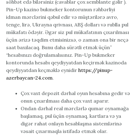
söhbət edə bilərsiniz (cavablar çox semblante gəlir ).
Pin-Up kazino bukmeker kontorunun rəhbərliyi
idman mərclərini qəbul edir və müştərilərə avro,
tenge, lirə, Ukrayna qrivnası, ABŞ dolları və rublla pul
mükafatı ödəyir. Əgər siz pul mükafatının çıxarılması
üçün ərizə təqdim etmisinizsə, o zaman ona bir neçə
saat baxılacaq. Bunu daha sürətli etmək üçün”
“hesabınızı doğrulamalısınız. Pin-Up bukmeker
kontorunda hesabı qeydiyyatdan keçirmək kazinoda
qeydiyyatdan keçməklə eynidir
https://pinup-
azerbaycan-24.com
.
Çox vaxt depozit dərhal oyun hesabına gedir və
onun çıxarılması daha çox vaxt aparır.
Ondan dərhal real mərclərlə qumar oynamağa
başlamaq, pul üçün oynamaq, kartlara və ya
digər rahat onlayn hesablaşma sistemlərinə
vəsait çıxarmaqla istifadə etmək olar.