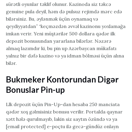
sürətli oyunlar təklif olunur. Kazinoda siz təkcə
genuine pula deyil, həm də pulsuz rejimdə mərc edə
bilərsiniz. Bu, əylənmək üçün oynamaq və
qeydiyyatdan” “keçməzdən əvvəl kazinonu yoxlamağa
imkan verir. Yeni müştərilər 500 dollara qədər ilk
depozit bonusundan yararlana bilərlər. Nəzərə
almaq lazımdır ki, bu pin up Azərbaycan mükafatı
yalnız bir dəfə kazino və ya idman bölməsi üçün alına
bilər.
Bukmeker Kontorundan Digər
Bonuslar Pin-up
Llk depozit üçün Pin-Up-dan hesaba 250 manciata
qədər xoş gəlmisiniz bonusu verilir. Portalda qaynar
xətt hələ qurulmayıb, lakin siz saytın özündə və ya
[email protected] e-poçtu ilə gecə-gündüz onlayn