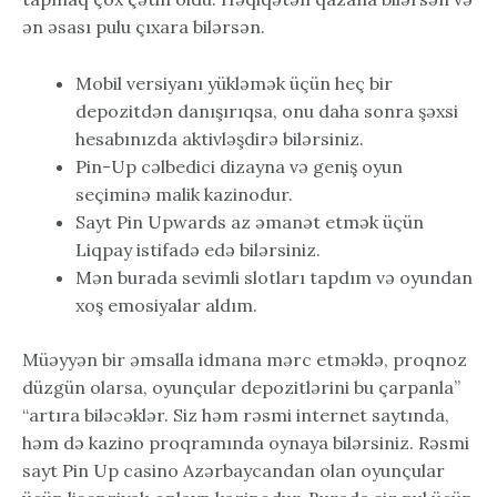
ən əsası pulu çıxara bilərsən.
Mobil versiyanı yükləmək üçün heç bir
depozitdən danışırıqsa, onu daha sonra şəxsi
hesabınızda aktivləşdirə bilərsiniz.
Pin-Up cəlbedici dizayna və geniş oyun
seçiminə malik kazinodur.
Sayt Pin Upwards az əmanət etmək üçün
Liqpay istifadə edə bilərsiniz.
Mən burada sevimli slotları tapdım və oyundan
xoş emosiyalar aldım.
Müəyyən bir əmsalla idmana mərc etməklə, proqnoz
düzgün olarsa, oyunçular depozitlərini bu çarpanla”
“artıra biləcəklər. Siz həm rəsmi internet saytında,
həm də kazino proqramında oynaya bilərsiniz. Rəsmi
sayt Pin Up casino Azərbaycandan olan oyunçular