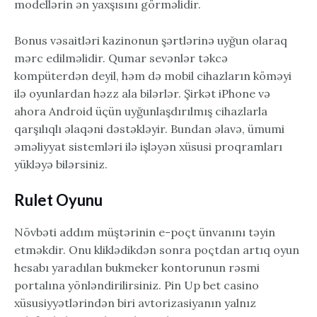
modellərin ən yaxşısını görməlidir.
Bonus vəsaitləri kazinonun şərtlərinə uyğun olaraq
mərc edilməlidir. Qumar sevənlər təkcə
kompüterdən deyil, həm də mobil cihazların köməyi
ilə oyunlardan həzz ala bilərlər. Şirkət iPhone və
ahora Android üçün uyğunlaşdırılmış cihazlarla
qarşılıqlı əlaqəni dəstəkləyir. Bundan əlavə, ümumi
əməliyyat sistemləri ilə işləyən xüsusi proqramları
yükləyə bilərsiniz.
Rulet Oyunu
Növbəti addım müştərinin e-poçt ünvanını təyin
etməkdir. Onu kliklədikdən sonra poçtdan artıq oyun
hesabı yaradılan bukmeker kontorunun rəsmi
portalına yönləndirilirsiniz. Pin Up bet casino
xüsusiyyətlərindən biri avtorizasiyanın yalnız