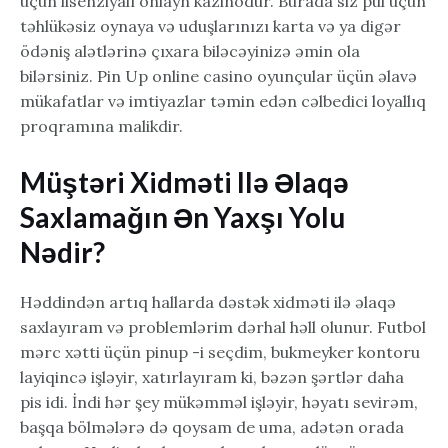
üçün lisenziyalı onlayn kazinodur. Burada siz pul üçün
təhlükəsiz oynaya və uduşlarınızı karta və ya digər
ödəniş alətlərinə çıxara biləcəyinizə əmin ola
bilərsiniz. Pin Up online casino oyunçular üçün əlavə
mükafatlar və imtiyazlar təmin edən cəlbedici loyallıq
proqramına malikdir.
Müştəri Xidməti Ilə Əlaqə
Saxlamağın Ən Yaxşı Yolu
Nədir?
Həddindən artıq hallarda dəstək xidməti ilə əlaqə
saxlayıram və problemlərim dərhal həll olunur. Futbol
mərc xətti üçün pinup -i seçdim, bukmeyker kontoru
layiqincə işləyir, xatırlayıram ki, bəzən şərtlər daha
pis idi. İndi hər şey mükəmməl işləyir, həyatı sevirəm,
başqa bölmələrə də qoysam de uma, adətən orada