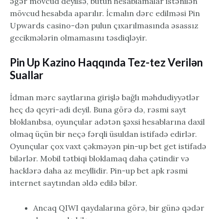
əgər mövcud deyilsə, bütün hesablamalar istənilən
mövcud hesabda aparılır. İcmalın dərc edilməsi Pin
Upwards casino-dən pulun çıxarılmasında əsassız
gecikmələrin olmamasını təsdiqləyir.
Pin Up Kazino Haqqında Tez-tez Verilən
Suallar
İdman mərc saytlarına girişlə bağlı məhdudiyyətlər
heç də qeyri-adi deyil. Buna görə də, rəsmi sayt
bloklanıbsa, oyunçular adətən şəxsi hesablarına daxil
olmaq üçün bir neçə fərqli üsuldan istifadə edirlər.
Oyunçular çox vaxt çəkməyən pin-up bet get istifadə
bilərlər. Mobil tətbiqi bloklamaq daha çətindir və
hacklərə daha az meyllidir. Pin-up bet apk rəsmi
internet saytından əldə edilə bilər.
Ancaq QIWI qaydalarına görə, bir günə qədər