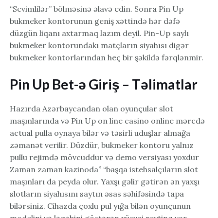
“Sevimlilər” bölməsinə əlavə edin. Sonra Pin Up
bukmeker kontorunun geniş xəttində hər dəfə
düzgün liqanı axtarmaq lazım deyil. Pin-Up saylı
bukmeker kontorundakı matçların siyahısı digər
bukmeker kontorlarından heç bir şəkildə fərqlənmir.
Pin Up Bet-ə Giriş – Təlimatlar
Hazırda Azərbaycandan olan oyunçular slot
maşınlarında və Pin Up on line casino online mərcdə
actual pulla oynaya bilər və təsirli uduşlar almağa
zəmanət verilir. Düzdür, bukmeker kontoru yalnız
pullu rejimdə mövcuddur və demo versiyası yoxdur
Zaman zaman kazinoda” “başqa istehsalçıların slot
maşınları da peyda olur. Yaxşı gəlir gətirən ən yaxşı
slotların siyahısını saytın əsas səhifəsində tapa
bilərsiniz. Cihazda çoxlu pul yığa bilən oyunçunun