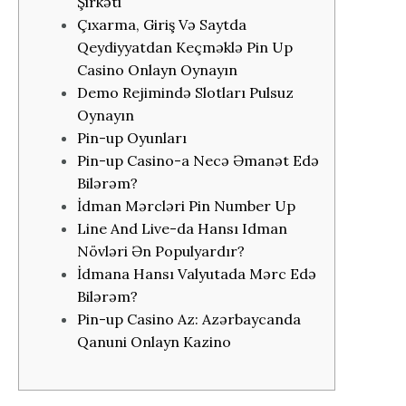
Şirkəti
Çıxarma, Giriş Və Saytda
Qeydiyyatdan Keçməklə Pin Up
Casino Onlayn Oynayın
Demo Rejimində Slotları Pulsuz
Oynayın
Pin-up Oyunları
Pin-up Casino-a Necə Əmanət Edə
Bilərəm?
İdman Mərcləri Pin Number Up
Line And Live-da Hansı Idman
Növləri Ən Populyardır?
İdmana Hansı Valyutada Mərc Edə
Bilərəm?
Pin-up Casino Az: Azərbaycanda
Qanuni Onlayn Kazino