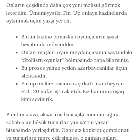
Onların çeşidində daha çox yeni məhsul görmək
istərdim. Ümumiyyətlə, Pin-Up onlayn kazinolarda
əylənmək üçün yaxşı yerdir.
Bütün kazino bonusları oyunçuların şəxsi
hesabında mövcuddur.
Onları məşhur oyun meydançasının saytındakı
“Stolüstü oyunlar” bölməsində tapa bilərsiniz.
Bu proses yalnız yetkin azərbaycanlılar üçün
əlçatandır.
Pin up on line casino az şirkəti məni heyran
etdi. 20 nəfər iştirak etdi. Biz hamımız uşaq
kimi sevinirik.
Bundan əlavə, əksər rus bahisçilərinin marağına
səbəb olan böyük turnirlər yan xəttin yuxarı
hissəsində yerləşdirilir. Əgər siz konkret çempionat
və turnirlərə mərc edirsinizsə, o zaman onları