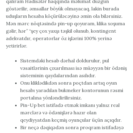
qalıram Hadisələr haqqında məlumat düzgün
göstərilir, əmsallar böyük olmayacaq, lakin burada
uduşların hesaba köçürüləcəyinə əmin ola bilərsiniz.
Mən mərc nöqtəsində pin-up qoyuram, klika xoşuma
gəlir, hər” “şey çox yaxşı təşkil olunub, kontingent
adekvatdır, operatorlar öz işlərini 100% yerinə
yetirirlər.
Sistemdəki hesab dərhal doldurulur, pul
vəsaitlərinin çıxarılması isə müəyyən bir ödəniş
sisteminin qaydalarından asılıdır.
Onu kliklədikdən sonra poçtdan artıq oyun
hesabı yaradılan bukmeker kontorunun rəsmi
portalına yönləndirilirsiniz.
Pin-Up bet istifadə etmək imkanı yalnız real
mərclərə və ödənişlərə hazır olan
qeydiyyatdan keçmiş oyunçular üçün açıqdır.
Bir neçə dəqiqədən sonra proqram istifadəyə