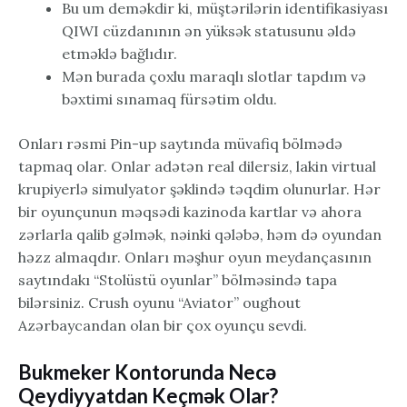
Bu um deməkdir ki, müştərilərin identifikasiyası
QIWI cüzdanının ən yüksək statusunu əldə
etməklə bağlıdır.
Mən burada çoxlu maraqlı slotlar tapdım və
bəxtimi sınamaq fürsətim oldu.
Onları rəsmi Pin-up saytında müvafiq bölmədə
tapmaq olar. Onlar adətən real dilersiz, lakin virtual
krupiyerlə simulyator şəklində təqdim olunurlar. Hər
bir oyunçunun məqsədi kazinoda kartlar və ahora
zərlarla qalib gəlmək, nəinki qələbə, həm də oyundan
həzz almaqdır. Onları məşhur oyun meydançasının
saytındakı “Stolüstü oyunlar” bölməsində tapa
bilərsiniz. Crush oyunu “Aviator” oughout
Azərbaycandan olan bir çox oyunçu sevdi.
Bukmeker Kontorunda Necə
Qeydiyyatdan Keçmək Olar?