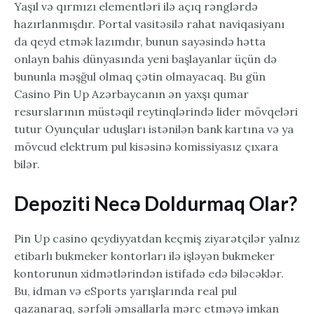
Yaşıl və qırmızı elementləri ilə açıq rənglərdə
hazırlanmışdır. Portal vasitəsilə rahat naviqasiyanı
da qeyd etmək lazımdır, bunun sayəsində hətta
onlayn bahis dünyasında yeni başlayanlar üçün də
bununla məşğul olmaq çətin olmayacaq. Bu gün
Casino Pin Up Azərbaycanın ən yaxşı qumar
resurslarının müstəqil reytinqlərində lider mövqeləri
tutur Oyunçular uduşları istənilən bank kartına və ya
mövcud elektrum pul kisəsinə komissiyasız çıxara
bilər.
Depoziti Necə Doldurmaq Olar?
Pin Up casino qeydiyyatdan keçmiş ziyarətçilər yalnız
etibarlı bukmeker kontorları ilə işləyən bukmeker
kontorunun xidmətlərindən istifadə edə biləcəklər.
Bu, idman və eSports yarışlarında real pul
qazanaraq, sərfəli əmsallarla mərc etməyə imkan