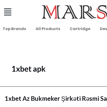
Top Brands
All Products
Cartridge
Dev
1xbet apk
1xbet Az Bukmeker Şirkəti Rəsmi Sa