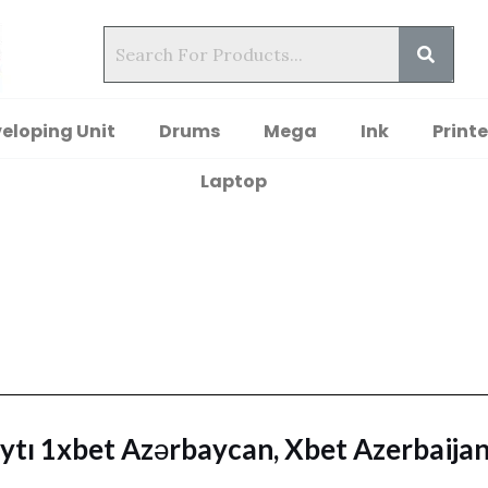
eloping Unit
Drums
Mega
Ink
Printe
Laptop
ytı 1xbet Azərbaycan, Xbet Azerbaijan