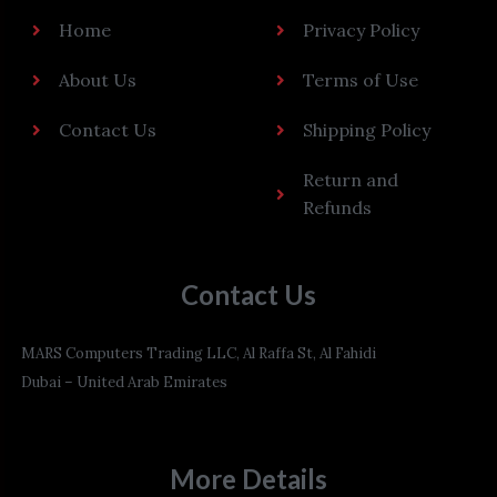
Home
Privacy Policy
About Us
Terms of Use
Contact Us
Shipping Policy
Return and
Refunds
Contact Us
MARS Computers Trading LLC, Al Raffa St, Al Fahidi
Dubai – United Arab Emirates
More Details