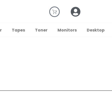
r
Tapes
Toner
Monitors
Desktop