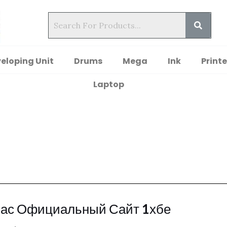
eloping Unit
Drums
Mega
Ink
Printe
Laptop
час Официальный Сайт 1хбе