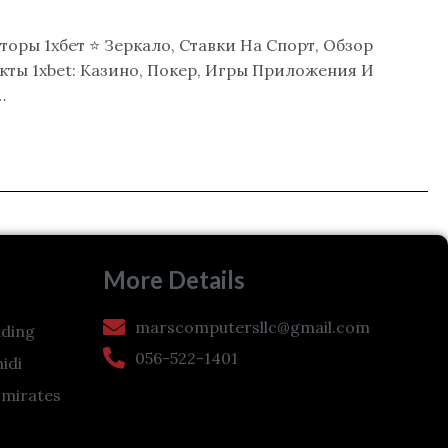
ры 1хбет ⭐️ Зеркало, Ставки На Спорт, Обзор
кты 1xbet: Казино, Покер, Игры Приложения И
…
More Details
marscomputersllc@gmail.com
ding
056-522-1401
hidi
Emirates