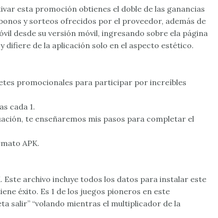
ivar esta promoción obtienes el doble de las ganancias
bonos y sorteos ofrecidos por el proveedor, además de
óvil desde su versión móvil, ingresando sobre ela página
 difiere de la aplicación solo en el aspecto estético.
letes promocionales para participar por increíbles
as cada 1.
inuación, te enseñaremos mis pasos para completar el
ormato APK.
 Este archivo incluye todos los datos para instalar este
ene éxito. Es 1 de los juegos pioneros en este
 salir” “volando mientras el multiplicador de la