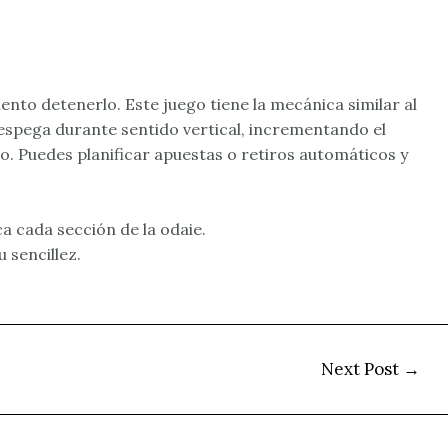
to detenerlo. Este juego tiene la mecánica similar al
espega durante sentido vertical, incrementando el
o. Puedes planificar apuestas o retiros automáticos y
ca cada sección de la odaie.
 sencillez.
Next Post
→