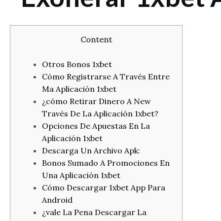
Content
Otros Bonos 1xbet
Cómo Registrarse A Través Entre
Ma Aplicación 1xbet
¿cómo Retirar Dinero A New
Través De La Aplicación 1xbet?
Opciones De Apuestas En La
Aplicación 1xbet
Descarga Un Archivo Apk:
Bonos Sumado A Promociones En
Una Aplicación 1xbet
Cómo Descargar 1xbet App Para
Android
¿vale La Pena Descargar La