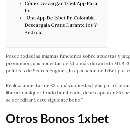
Cómo Descargar 1xbet App Para
Ios
“Una App De 1xbet En Colombia —
Descárgala Gratis Durante Ios Y
Android
Posee todas las mismas funciones sobre apuestas y juego
promoción, sus apuestas de $3 o más durante la MLB 20
políticas de Search engines, la aplicación de 1xBet para
Realiza apuestas de $2 o más sobre las ligas para Colom
liberar qualquer fondo bonificado, debes apostar 35 vue
se acreditará este siguiente bono.”
Otros Bonos 1xbet