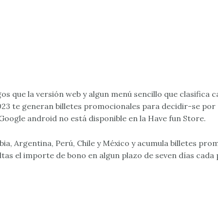
s que la versión web y algun menú sencillo que clasifica ca
23 te generan billetes promocionales para decidir-se por
 Google android no está disponible en la Have fun Store.
bia, Argentina, Perú, Chile y México y acumula billetes pr
ltas el importe de bono en algun plazo de seven días cada p