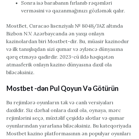
Sonra isə barabanın fırlanıb rəqəmləri
verməsini və qazanmağınızı gözləmək qalır.
MostBet, Curacao lisenziyalı № 8048/JAZ altında
Bizbon N.V. Azərbaycanda ən yaxşı onlayn
kazinolardan biri Mostbet-dir. Bu, müasir kazinodur
və ilk tanışlıqdan sizi qumar və əyləncə dünyasına
qərq etməyə qadirdir. 2023-cü ildə həqiqətən
atmasferik onlayn kazino dünyasına daxil ola
biləcəksiniz.
Mostbet -dən Pul Qoyun Və Götürün
Bu rejimlərə oyunların tək və canlı versiyaları
daxildir. Siz dərhal onlara daxil ola, oynaya, mərc
rejimlərini seçə, müxtəlif çeşiddə slotlar və qumar
oyunlarından yararlana biləcəksiniz. Bu kateqoriyada
Mostbet kazino platformasının ən populyar oyunları