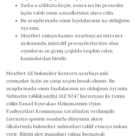
Sadəcə söhbətə keçin, sonra isə bu prosedur
üçün tələb onun sənədlərinizi əlavə edin.
Bu araşdırmada onun faydalarının nə olduğunu
öyrənin.
Mostbet onlayn kazino Azərbaycan internet
məkanında müxtəlif provayderlərdən olan
oyunların ən geniş çeşiddə təqdim edən
kazinolardan biridir.
Mostbet AZ bukmeker kontoru azərbaycanlı
oyunçular üçün ən yaxşı seçim hesab olunur. Bu
araşdırmada onun faydalarının nə olduğunu öyrənin.
Xidmətin təhlükəsizliyi JAZ 9247 lisenziyası ilə təmin
edilir.Sənəd Kyurakao Hökumətinin Oyun
Fəaliyyətləri Komissiyası tərəfindən verilmişdir.
Lisenziya qanuni əsaslarla dünyanın əksər
ölkələrində bukmeker xidmətləri təklif etməyə imkan
verir. Bütün slot maşınları yalnız lisenziyalı