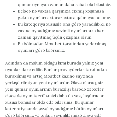
qumar oynayan zaman daha rahat ola biləsiniz.
Beləcə nə vaxtsa qarşınıza çıxmış xoşunuza
gələn oyunları axtara-axtara qalmayacaqsınız.
Bu kateqoriya xüsusilə ona görə yaradılıb ki, nə
vaxtsa oynadığınız sevimli oyunlarınıza hər
zaman qayıtmaq üçün çıxışınız olsun.
Bu bölmədən Mostbet tərəfindən yadarılmış
oyunları görə bilərsiniz.
Adından da məlum olduğu kimi burada yalnız yeni
oyunlar dərc edilir. Bunlar provayderlər tərəfindən
buraxılmış və artıq Mostbet kazino saytında
yerləşdirilmiş ən yeni oyunlardır. Əlavə olaraq, siz
yeni qumar oyunlarının buraxılışı barədə xəbərlər,
eləcə də oyun təcrübənizi daha da yaxşılaşdıracaq
xüsusi bonuslar əldə edə bilərsiniz. Bu qumar
kateqoriyasında əvvəl oynadığınız bütün oyunları
görə bilərsiniz və onları sevimlilərinizə əlavə edə