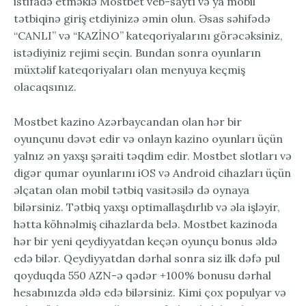
istifadə etməklə Mostbet veb-saytı və ya mobil
tətbiqinə giriş etdiyinizə əmin olun. Əsas səhifədə
“CANLI” və “KAZİNO” kateqoriyalarını görəcəksiniz,
istədiyiniz rejimi seçin. Bundan sonra oyunların
müxtəlif kateqoriyaları olan menyuya keçmiş
olacaqsınız.
Mostbet kazino Azərbaycandan olan hər bir
oyunçunu dəvət edir və onlayn kazino oyunları üçün
yalnız ən yaxşı şəraiti təqdim edir. Mostbet slotları və
digər qumar oyunlarını iOS və Android cihazları üçün
əlçatan olan mobil tətbiq vasitəsilə də oynaya
bilərsiniz. Tətbiq yaxşı optimallaşdırlıb və əla işləyir,
hətta köhnəlmiş cihazlarda belə. Mostbet kazinoda
hər bir yeni qeydiyyatdan keçən oyunçu bonus əldə
edə bilər. Qeydiyyatdan dərhal sonra siz ilk dəfə pul
qoyduqda 550 AZN-ə qədər +100% bonusu dərhal
hesabınızda əldə edə bilərsiniz. Kimi çox populyar və