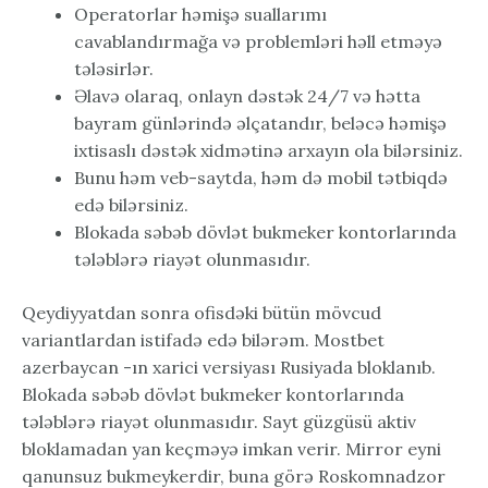
Operatorlar həmişə suallarımı
cavablandırmağa və problemləri həll etməyə
tələsirlər.
Əlavə olaraq, onlayn dəstək 24/7 və hətta
bayram günlərində əlçatandır, beləcə həmişə
ixtisaslı dəstək xidmətinə arxayın ola bilərsiniz.
Bunu həm veb-saytda, həm də mobil tətbiqdə
edə bilərsiniz.
Blokada səbəb dövlət bukmeker kontorlarında
tələblərə riayət olunmasıdır.
Qeydiyyatdan sonra ofisdəki bütün mövcud
variantlardan istifadə edə bilərəm. Mostbet
azerbaycan -ın xarici versiyası Rusiyada bloklanıb.
Blokada səbəb dövlət bukmeker kontorlarında
tələblərə riayət olunmasıdır. Sayt güzgüsü aktiv
bloklamadan yan keçməyə imkan verir. Mirror eyni
qanunsuz bukmeykerdir, buna görə Roskomnadzor