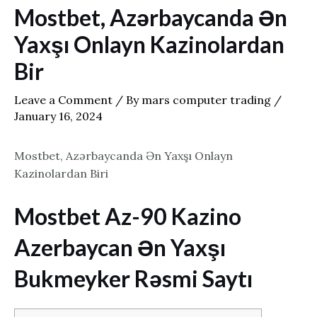
Mostbet, Azərbaycanda Ən
Yaxşı Onlayn Kazinolardan
Bir
Leave a Comment
/ By
mars computer trading
/
January 16, 2024
Mostbet, Azərbaycanda Ən Yaxşı Onlayn
Kazinolardan Biri
Mostbet Az-90 Kazino
Azerbaycan Ən Yaxşı
Bukmeyker Rəsmi Saytı