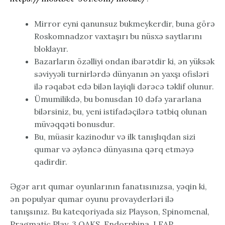
Mirror eyni qanunsuz bukmeykerdir, buna görə
Roskomnadzor vaxtaşırı bu nüsxə saytlarını
bloklayır.
Bazarların özəlliyi ondan ibarətdir ki, ən yüksək
səviyyəli turnirlərdə dünyanın ən yaxşı ofisləri
ilə rəqabət edə bilən layiqli dərəcə təklif olunur.
Ümumilikdə, bu bonusdan 10 dəfə yararlana
bilərsiniz, bu, yeni istifadəçilərə tətbiq olunan
müvəqqəti bonusdur.
Bu, müasir kazinodur və ilk tanışlıqdan sizi
qumar və əyləncə dünyasına qərq etməyə
qadirdir.
Əgər arıt qumar oyunlarının fanatısınızsa, yəqin ki,
ən populyar qumar oyunu provayderləri ilə
tanışsınız. Bu kateqoriyada siz Playson, Spinomenal,
Pragmatic Play, 3 OAKS, Endorphina, LEAP,