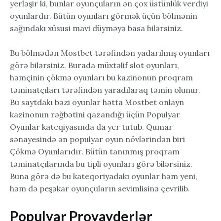
yerləşir ki, bunlar oyunçuların ən çox üstünlük verdiyi
oyunlardır. Bütün oyunları görmək üçün bölmənin
sağındakı xüsusi mavi düyməyə basa bilərsiniz.
Bu bölmədən Mostbet tərəfindən yadarılmış oyunları
görə bilərsiniz. Burada müxtəlif slot oyunları,
həmçinin çökmə oyunları bu kazinonun proqram
təminatçıları tərəfindən yaradılaraq təmin olunur.
Bu saytdakı bəzi oyunlar hətta Mostbet onlayn
kazinonun rəğbətini qazandığı üçün Populyar
Oyunlar kateqiyasında da yer tutub. Qumar
sənayesində ən populyar oyun növlərindən biri
Çökmə Oyunlarıdır. Bütün tanınmış proqram
təminatçılarında bu tipli oyunları görə bilərsiniz.
Buna görə də bu kateqoriyadakı oyunlar həm yeni,
həm də peşəkar oyunçuların sevimlisinə çevrilib.
Populyar Provayderlər