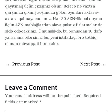
qayıtmaq üçün çıxışınız olsun. Beləcə nə vaxtsa
qarşınıza çıxmış xoşunuza gələn oyunları axtara-
axtara qalmayacaqsınız. Hər 30 AZN-lik pul qoyma
üçün AZN məbləğlərdən əlavə pulsuz fırlatmalar da
əldə edəcəksiniz. Ümumilikdə, bu bonusdan 10 dəfə
yararlana bilərsiniz, bu, yeni istifadəçilərə tətbiq
olunan müvəqqəti bonusdur.
←
Previous Post
Next Post
→
Leave a Comment
Your email address will not be published.
Required
fields are marked
*