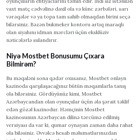
oyunçuların ehtiyaclarını təmin edir. İndi siz istənilən
vaxt matç cədvəlinə daxil ola və künc zərbələri, sarı
vərəqələr və ya topa tam sahib olmaqdan birini seçə
bilərsiniz. Bəzən bukmeker kontoru artıq maraqlı
olan siyahını idman mərcləri üçün eksklüziv
nəticələrlə sulandırır.
Niyə Mostbet Bonusumu Çıxara
Bilmirəm?
Bu məqaləni sona qədər oxusanız, Mostbet onlayn
kazinoda qarşılaşacağınız bütün məqamlarla tanış
ola bilərsiniz. Gördüyünüz kimi, Mostbet
Azərbaycandan olan oyunçular üçün əla şərait təklif
edən gözəl kazinodur. Həmçinin Mostbet
kazinosunun Azərbaycan dilinə tərcümə edilmiş
versiyası da var ki, qumar oynayan zaman daha rahat
ola biləsiniz. Əvvəlcə hesab məlumatlarınızdan