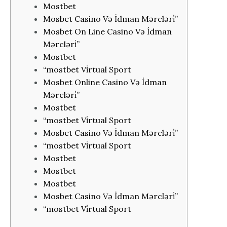
Mostbet
Mosbet Casino Və İdman Mərcləri̇”
Mosbet On Line Casino Və İdman
Mərcləri̇”
Mostbet
“mostbet Vi̇rtual Sport
Mosbet Online Casino Və İdman
Mərcləri̇”
Mostbet
“mostbet Vi̇rtual Sport
Mosbet Casino Və İdman Mərcləri̇”
“mostbet Vi̇rtual Sport
Mostbet
Mostbet
Mostbet
Mosbet Casino Və İdman Mərcləri̇”
“mostbet Vi̇rtual Sport