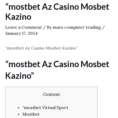
“mostbet Az Casino Mosbet
Kazino
Leave a Comment
/ By
mars computer trading
/
January 17, 2024
“mostbet Az Casino Mosbet Kazino”
“mostbet Az Casino Mosbet
Kazino”
Content
“mostbet Vi̇rtual Sport
Mostbet