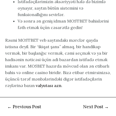
İstifadəçilərimizin əksəriyyəti hələ də bizimlə
oynayır, saytın bütün sistemini və
funksionallığını sevirlər.
Və sonra ən geniş idman MOSTBET bahislərini
fəth etmək üçün cəsarətlə gedin!
Rəsmi MOSTBET veb saytındakı mərclər qayda
istisna deyil. Bir “ikiqat şans” almaq, bir handikap
vermək, bir başlanğıc vermək, cəmi seçmək və ya bir
hadisənin nəticəsi üçün adi bazardan istifadə etmək
imkanı var. MOSBET hazırda mövcud olan ən etibarlı
bahis və online casino biridir. Bizə etibar etmirsinizsə,
üçüncü tərəf mənbələrindəki digər istifadəçilərin
rəylərinə baxın
valyutası azn
.
←
Previous Post
Next Post
→