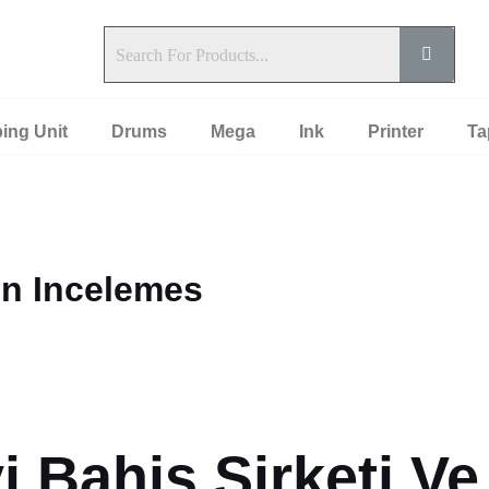
eloping Unit
Drums
Mega
Ink
Printe
Laptop
 Incelemes
y 11, 2023
i Bahis Şirketi Ve O