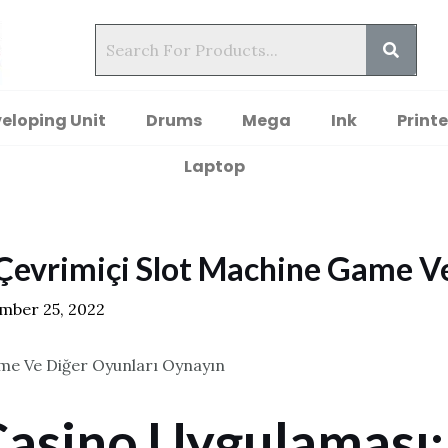
eloping Unit
Drums
Mega
Ink
Printe
Laptop
 Çevrimiçi Slot Machine Game V
mber 25, 2022
ame Ve Diğer Oyunları Oynayın
Casino Uygulaması