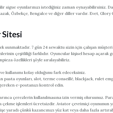
ir sigue oyunlarınızı istediğiniz zaman oynayabilirsiniz. Dah
 Kazak, Özbekçe, Bengalce ve diğer diller vardır. Evet, Glor
Sitesi
k sunmaktadır. 7 gün 24 sewaktu sizin için çalışan müşteri h
inin çeşitliliği farklıdır. Oyuncular kişisel hesap açarak 
ieza özellikleri şöyle sıralayabiliriz.
 ve kullanımı kolay olduğunu fark edeceksiniz.
n pasta oyunları, slot, terme conseillé, blackjack, rulet em
ereken e-postanızı kontrol edin.
z uyarınca çerezlerin kullanılmasına izin vermiş olursunuz.
çekme işlemleri ücretsizdir. Aviator çevrimiçi oyununun y
 işe yaradı çünkü kazancınızı yüz kat veya daha fazla artırabi