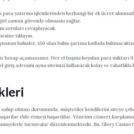
 para yatırma işlemlerinden herhangi bir ek ücret alınmadı
he girl zaman güvende olmasını sağlar.
üm soruları cevaplayacak.
esine tıklayın.
an bahisler, x50 olan bahis şartına katkıda bulunacaktır
niz hesap açamazsınız. Her el başına koyulan para miktarı 0, 
giriş adresini ayna sitemizi kullanarak kolay ve rahatlıkla bu
kleri
a sahip olması durumunda, müşteriler kendilerini siteye çek
şarılar elde etmeyi başardılar. Yönetim cömert karşılama
kramiyelerle turnuvalar düzenlenmektedir. Bu, Glory Casino’n