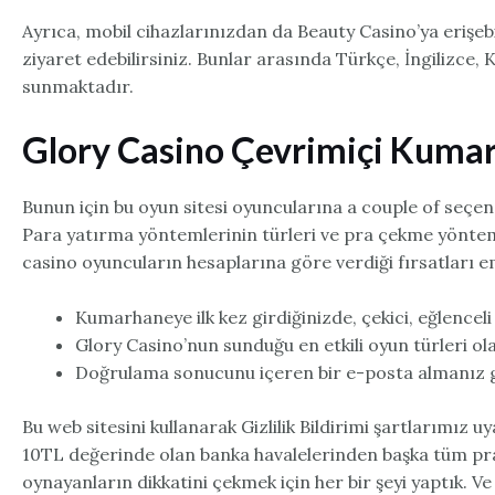
Ayrıca, mobil cihazlarınızdan da Beauty Casino’ya erişebil
ziyaret edebilirsiniz. Bunlar arasında Türkçe, İngilizce,
sunmaktadır.
Glory Casino Çevrimiçi Kumar 
Bunun için bu oyun sitesi oyuncularına a couple of seçene
Para yatırma yöntemlerinin türleri ve pra çekme yöntemler
casino oyuncuların hesaplarına göre verdiği fırsatları emp
Kumarhaneye ilk kez girdiğinizde, çekici, eğlenceli
Glory Casino’nun sunduğu en etkili oyun türleri ola
Doğrulama sonucunu içeren bir e-posta almanız g
Bu web sitesini kullanarak Gizlilik Bildirimi şartlarımı
10TL değerinde olan banka havalelerinden başka tüm pra 
oynayanların dikkatini çekmek için her bir şeyi yaptık. Ve