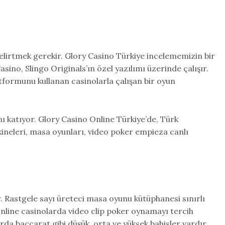
belirtmek gerekir. Glory Casino Türkiye incelememizin bir
ino, Slingo Originals’ın özel yazılımı üzerinde çalışır.
tformunu kullanan casinolarla çalışan bir oyun
 katıyor. Glory Casino Online Türkiye’de, Türk
akineleri, masa oyunları, video poker empieza canlı
ir. Rastgele sayı üreteci masa oyunu kütüphanesi sınırlı
online casinolarda video clip poker oynamayı tercih
a baccarat gibi düşük, orta ve yüksek bahisler vardır.